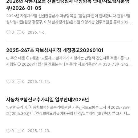
2026년 자동차보험 선별집중심사 대상항목 안내/자보심사운영
호('25.12.31.)] 2. 주요내용 ○ 2026년 점수당 단가 반영에 따른 변경 등3. 적용일
부/2026-01-05
자: 2026.1.1. 4. 담당부서 연락처: 033-7..
글 내용
2026년 자동차보험 선별집중심사 대상항목을 [붙임]과 같이 안내합니다.건강보험
심사평가원(원장 강중구, 이하 심사평가원)은 5일 요양기관 업무포털을 통해 2026
년도 자동차보험 선별집중심사 대상항목을 공개. ※ 심사평가원 누리집(https://ww
작성시간
0
0
2026. 1. 6.
w.hira.or.kr) > 기관소식 > HIRA 소식 > 공지사항 요양기관 업무포털 > 자동차보
험 > 자동차보험 알림방 자동차보험 선별집중심사는 진료비 증가, 사회적 이슈 등을
종합적으로 고려해 진료경향 개선이 필요한 항목을 선정·사전 안내함으로써, 의료기
2025-267호 자보심사지침 개정공고20260101
관의 자율적인 적정진료를 유도하는 심사제도이다. 2026년도 자동차보험 선별집중
글 내용
□ 주요 내용 ○ (개정) ‘교통사고 환자에게 시행하는 간헐적 견인치료 적용기준’ □
심사 대상항목은 총 8항목으로 최근 청구 현황 분석 및 의료단체, 소비자단체, 보험
시행일 ○ 2026년 1월 1일 진료분부터 ※ 문의: 자보기준관리부 033-739-3422,
협회가 참여하는 자동차보험진료수가심사위원회..
3414, 3421, 3426=============================건강보험심사
평가원 공고 제2025-267호「자동차보험진료수가 심사업무처리에 관한 규정」제23
작성시간
0
0
2025. 12. 24.
조제3항에 따라 자보심사지침을 다음과 같이 개정·공고 합니다. 2025년 12월 22
일 건강보험심사평가원장「자동차보험 심사지침」개정자동차보험 심사지침을 다음과
같이 개정한다.부 칙이 심사지침은 2026년 1월 1일 진료분 부터 시행한다.심사지침
자동차보험진료수가파일 일부안내2026년
개정사항□ 의과·한의과 공통(1항목)항 목제 목내 용사-112간헐적견인치료(의과)교
글 내용
통사고환자에게시행하는..
1. 관련근거 가.「자동차보험진료수가에 관한 기준」[국토교통부 고시 제2025-369
호('25.6.30.)] 나.「건강보험요양급여비용의 내역」일부개정 [보건복지부 고시 제20
25-186호('25.11.18.)] 2. 주요내용 ○ 2026년 점수당 단가 반영에 따른 변경 3.
적용일자: 2026.1.1. 4. 담당부서 연락처: 033-739-3415, 3424 * 의치과 및 한
작성시간
0
0
2025. 12. 23.
방 전체판 제외 * 의치과 및 한방 전체판이 포함된 파일은 복지부 고시 지연으로 인