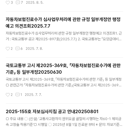
작성시간
3
7
2025. 8. 5.
상전문응급의료센터 지정 종료일을 명시하여 청구 유효기간을 명확화(MT048) ○
별표 5의 2. 줄번호 단위 특정내역 구분코드 개정 - 소아진료 정책수가 신설 및 고위
험·고난도 소아 수술 연령가산 확대에 따라 명세서 진료 내역에 해당 의사 면허종류·
자동차보험진료수가 심사업무처리에 관한 규정 일부개정안 행정
번호를 기재(JJ005) - 모자동실 입원료를 산정하는 경우 재원기간을 기재하도록
예고 의견조회2025.7.7
정함(JT029) - 관상동맥 중재 시술·검사 관련 산정 시 시행일자..
글 내용
자동차보험진료수가 심사업무처리에 관한 규정 일부개정안 행정예고 의견조회1. 근
거 : 국토교통부 공고 제2025-897호(2025.7.7.) 2. 국토교통부는 「요양급여비용
청구방법, 심사청구서·명세서 및 작성요령」 개정 사항을 반영하여 소아진료정책 수
작성시간
2
6
2025. 7. 8.
가, 소아수술 가산 확대, 모자동실 입원료, 관상동맥 중재 시술·검사, 향정신성 약물
장기처방 사유 기재, 관련 특정내역 구분코드 등 개정을 주요내용으로 하는 「자동차
보험진료수가 심사업무처리에 관한 규정」 일부 개정(안)을 행정예고 하였으며, 개정
국토교통부 고시 제2025-369호, 「자동차보험진료수가에 관한
안에 대한 의견이 있으신 경우 본회 보험국(E-mail : nsj@kha.or.kr / Fax : 02-7
기준」 등 일부개정20250630
05-9259)으로 2025.7.16.(수)까지 제출하여 주시기 바랍니다. - (JJ005) 소아
글 내용
진료 정책수..
국토교통부 고시 제2025-369호, 「자동차보험진료수가에 관한 기준」 등 일부개정
□ 관련근거: 「자동차보험진료수가에 관한 기준」(국토교통부 고시 제2025-369호)
□ 주요 개정내용 ○ '행정규칙상 장애인 비하 용어 정비방안(법제처)'에 따른 용어
작성시간
2
1
2025. 7. 7.
정비 - 요양병원 환자지원 심층평가표 [별지 제 10호 서식] 개정 :E. 활용가능자원파
악란 제1호 중 "12.간질장애" → "12.뇌전증장애" □ 시행일 : 2025.6.30. □ 담당
부서(연락처): 자동차보험심사센터 자보기준관리부 033-739-3424, 3415※ 세
2025-155호 자보심사지침 공고 안내20250801
부사항은 첨부파일을 참고하여 주시기 바랍니다.==============국토교통부
글 내용
□ 주요 내용 〇 (신설) '교통사고환자의 원위요골 골절에 시행하는 자60-1 체외금
고시 제2025-369호 자동차보험진료수가에 관한 기준 일부개정고시안 자동차보
속 고정술 적용기준'□ 시행일 〇 2025년 8월 1일 진료분 부터 ※ 문의: 자보기준관
험진료수가에 관한 기준을 다..