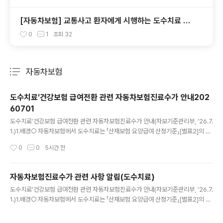
[자동차보험] 교통사고 환자에게 시행하는 도수치료 적
용기준
0
1
조회
32
자동차보험
분류 전체보기
주요 글 목록
도수치료’건강보험 급여전환 관련 자동차보험진료수가 안내202
60701
글 내용
도수치료’건강보험 급여전환 관련 자동차보험진료수가 안내(자보기준관리부, ’26.7.
1.)1.배경○ 자동차보험에서 도수치료는 「산재보험 요양급여 산정기준」[별표2]의 산
정기준을 따르고 있었으나, ’26.7.1.부터 건강보험 비급여 중 도수치료가 관리급여
작성시간
0
0
5시간 전
항목으로 전환됨 ※「건강보험 행위 급여·비급여 목록표 및 급여 상대가치점수」일부개
정 (보건복지부 고시 제2026-134호, ’26.7.1. 시행) ※「요양급여의 적용기준 및 방
법에 관한 세부사항」안내 (보건복지부 고시 제2026-136호, ’26.7.1. 시행) - 이에,
자동차보험진료수가 관련 사항 알림(도수치료)
자동차보험 진료수가에 관한 기준 제5조4항에 의거 시행일부터 건강보험 기준 즉시
글 내용
도수치료’건강보험 급여전환 관련 자동차보험진료수가 안내(자보기준관리부, ’26.7.
적용됨에 따라 급여기준 안내 필요 2. 건강보험 도수치료(요약)기준내용수가⦁43,8
1.)1.배경○ 자동차보험에서 도수치료는 「산재보험 요양급여 산정기준」[별표2]의 산
50원(종별, 소아, ..
정기준을 따르고 있었으나, ’26.7.1.부터 건강보험 비급여 중 도수치료가 관리급여
항목으로 전환됨 ※「건강보험 행위 급여·비급여 목록표 및 급여 상대가치점수」일부개