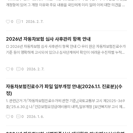
개정함에 있어 그 개정 이유와 주요 내용을 국민에게 미리 알려 이에 대한 의견을 듣
칭 변경 - ‘MG손해보험’을 ..
고자 「행정절차법」 제46조에 따라 다음과 같이 공고합니다. 2026년 1월 8일 국토
교통부장관 「자동차보험진료수가 심사업무처리에 관한 규정」 일부개정(안) 1. 개정이
작성시간
0
1
2026. 2. 7.
유 및 주요내용 「요양급여비용 청구방법, 심사청구서·명세서 및 작성요령」(보건복지
부 고시 제2025-163호) 개정 사항을 반영하여 급성기 정신질환 집중치료실 입원
료 신설 관련 특정내역 구분코드를 신설하는 한편, 자동차보험진료수가분쟁심의회
2026년 자동차보험 심사 사후관리 항목 안내
의 청구건수가 증가함에도 건당 평균 처리비용보다 평균 수입액이 적어 유발되는 적
글 내용
자구조를 해결하기 위해 자동차보험진료수가의 ..
□ 2026년 자동차보험 심사 사후관리 항목 안내 ○ 우리 원은 자동차보험진료수가
기준 등이 명확하게 고시되어 있으나 심사단계에서 확인이 어려운 수진자별 누적관
리 또는 의료기관 간 연계 확인 등이 필요한 사항을 대상으로 지급된 자동차보험진료
수가에 대해 확인·조정하는 사후관리 업무를 수행하고 있습니다. ○ 2026년 자동차
작성시간
0
0
2026. 2. 7.
보험 사후관리 항목을 선정하여 항목 및 기준을 [붙임]과 같이 안내드리오니 참고하
시기 바랍니다. ※ 세부내용 [붙임] 참조 ※ 담당부서 : 자보심사운영부 (☎ 033-73
9-3478)========================================I.개요1.
자동차보험진료수가 파일 일부개정 안내(2026.1.1. 진료분)(수
자동차보험 심사 사후관리 ❍ 자동차보험 심사 사후관리는 자동차보험진료수가 기
정)
준 등이 명확하게 고시되어 있으나..
글 내용
1. 관련근거 가.「자동차보험진료수가에 관한 기준」[국토교통부 고시 제2025-369
호('25.6.30.)] 나.「건강보험요양급여비용의 내역」일부개정 [보건복지부 고시 제20
25-186호('25.11.18.)] 다.「건강보험 행위 급여·비급여목록표 및 급여 상대가치점
작성시간
0
0
2026. 1. 6.
수」일부개정 [보건복지부 고시 제2025-249호('25.12.30.) 라.「요양급여의 적용
기준 및 방법에 관한 세부사항」일부개정 [보건복지부 고시 제2025-250호('25.1
2.30.)] 마.「산업재해보상보험 요양급여 산정기준」[고용노동부 고시 제2025-93