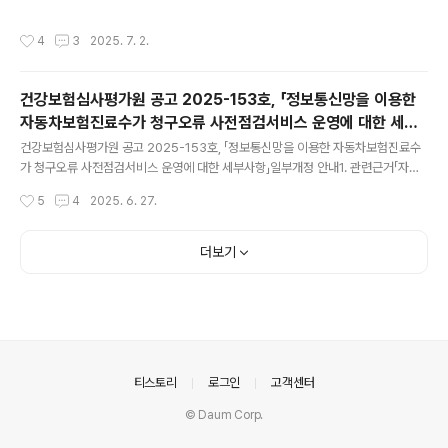
리부 033-739-3414, 3426, 3421, 3422--------------1. 관련근거 ○ 국토
교통부 고시 제2024-830호(’24.12.23.)「자동차보험진료수가 심사업무처리에 관
작성시간
4
3
2025. 7. 2.
한 규정」 2. 주요내용 □ (신설) 자동차보험 심사지침 1항목항목제목[자동차보험심
사지침](의과) ‘교통사고환자의 원위요골 골절에 시행하는 자60-1 체외금속 고정술
적용기준’ - 적응증 가. 체내금속 고정술만으로는 유지가 불가능한 경우 나. 개방성골
건강보험심사평가원 공고 2025-153호, 「정보통신망을 이용한
절 중 Ⅱ형, Ⅲ형(Gustilo & Anderson 분류) 다. 위 가. 및 나. 이외에도 심..
자동차보험진료수가 청구오류 사전점검서비스 운영에 대한 세부
글 내용
사항」일부개정 안내
건강보험심사평가원 공고 2025-153호, 「정보통신망을 이용한 자동차보험진료수
가 청구오류 사전점검서비스 운영에 대한 세부사항」일부개정 안내1. 관련근거「자동
차보험진료수가 심사업무처리에 관한 규정」 (국토교통부 고시 제2024-830호, 20
작성시간
5
4
2025. 6. 27.
24.12.23.) 2. 주요개정내용 ○ 청구오류 사전점검서비스 항목 확대(65항목) 및 삭
제(14항목) - 확대: 불능 4항목, 심사조정 61항목 - 삭제: 심사조정 14항목 3. 시행
일: 2025년 6월 30일부터 시행 4. 담당부서: 자동차보험심사센터 자보기준관리부
더보기
033-739-3412====================자동차보험 청구오류 사전점검
서비스 공고 주요 개정 내용(자보기준관리부, '25.6.27.) □ 관련근거 ○ 「자동차보
험진료수가 심사업..
의안내
티스토리
로그인
고객센터
© Daum Corp.