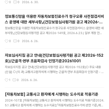
작성시간
0
0
2026. 6. 30.
정 (보건복지부 고시 제2026-134호, ’26.7.1. 시행) ※「요양급여의 적용기준 및 방
법에 관한 세부사항」안내 (보건복지부 고시 제2026-136호, ’26.7.1. 시행) - 이에,
자동차보험 진료수가에 관한 기준 제5조4항에 의거 시행일부터 건강보험 기준 즉시
정보통신망을 이용한 자동차보험진료수가 청구오류 사전점검서비
적용됨에 따라 급여기준 안내 필요2.건강보험 도수치료(요약)기준내용수가⦁43,85
스 운영에 대한 세부사항」(건강보험심사평가원 공고 제2026-14
0원(종별, 소아, 야간..
글 내용
9호, 2026.6.23.) 일부 개정 안내
정보통신망을 이용한 자동차보험진료수가 청구오류 사전점검서비스 운영에 대한 세
부사항」(건강보험심사평가원 공고 제2026-149호, 2026.6.23.) 일부 개정 안내
○ 주요 개정내용: 공고 제5조제1항 관련 [별표] 청구오류 사전점검서비스 점검항목
작성시간
0
0
2026. 6. 26.
신설 및 삭제 등 총 82항목 ○ 시행일: 2026.6.25. - 담당부서: 자동차보험심사센
터 자보기준관리부 033-739-3412====================자동차보험
청구오류 사전점검서비스 주요 개정 내용 □ 개요 ○ 「자동차보험 청구오류 사전점검
자보심사지침 공고 안내(건강보험심사평가원 공고 제2026-152
서비스」의 효율적인 운영을 위한 사전점검서비스 점검 항목 신설·삭제 등 관련 공고
호)/근골격·연부 초음파검사 인정기준20261001
개정 □ 관련근거 ○ 심사평가원 공고 제2025-114호 「정보통신망을 이용한 요양급
글 내용
여비용 청구오류 사전점검..
자보심사지침 공고 안내(건강보험심사평가원 공고 제2026-152호)□ 주요 내용
(신설) ○ (의 과) 교통사고환자에게 시행하는 근골격·연부 초음파검사 인정기준 - 심
사적용 및 인정대상 명확화 ○ (한의과) 교통사고환자에게 시행하는 한방검사(한1~
작성시간
1
0
2026. 6. 26.
3, 양도락·맥전도·경락기능검사) 적용기준 - 자동차보험의 특성을 고려하여 건강보
험 산정지침 구체화 * 건강보험 한방검사료(한1~3) 산정지침 [별첨] 참조 □ 시행일
○ 한방검사 심사지침은 공고한 날부터 시행 : 2026.6.24 ○ 초음파검사 심사지침
[자동차보험] 교통사고 환자에게 시행하는 도수치료 적용기준
은 2026년 10월 1일 진료분부터 적용 ※ 문의: 자보기준관리부 033-739-3422,
글 내용
2024-107호 [자동차보험] 교통사고 환자에게 시행하는 도수치료 적용기준2024.
3426, 3421, 3414====================건강보험심사평가원 공고 제
5.1 교통사고 환자에게 시행하는 도수치료는「자동차보험진료수가에 관한 기준」제5
20..