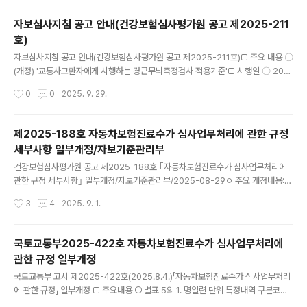
해 추후 공지 예정입니다. - 전체판이 포함된 파일은 대국민홈페이지(hira.or.kr) >
기관소식> HIRA소식 > 공지사항에서 다운로드 받으시길 바랍니다.
자보심사지침 공고 안내(건강보험심사평가원 공고 제2025-211
호)
글 내용
자보심사지침 공고 안내(건강보험심사평가원 공고 제2025-211호)□ 주요 내용 〇
(개정) '교통사고환자에게 시행하는 경근무늬측정검사 적용기준'□ 시행일 〇 202
5년 10월 1일 진료분 부터 ※ 문의: 자보기준관리부 033-739-3414, 3426, 342
작성시간
0
0
2025. 9. 29.
2, 3421=================건강보험심사평가원 공고 제2025-211호「자
동차보험진료수가 심사업무처리에 관한 규정」제23조제3항에 따라 자동차보험 심
사지침을 다음과 같이 개정𐤟공고합니다.2025년 9월 26일건강보험심사평가원장
제2025-188호 자동차보험진료수가 심사업무처리에 관한 규정
「자동차보험 심사지침」개정자동차보험 심사지침을 다음과 같이 개정한다.부 칙이 심
세부사항 일부개정/자보기준관리부
사지침은 2025년 10월 1일 진료분 부터 시행한다. 심사지침 개정사항□ 한의과 (1
글 내용
항목)항 목제 목내 용호-1경근무늬측정검사교..
건강보험심사평가원 공고 제2025-188호 ｢자동차보험진료수가 심사업무처리에
관한 규정 세부사항｣ 일부개정/자보기준관리부/2025-08-29ㅇ 주요 개정내용:
(별표2) 진료코드 중 가. 건강보험기준에서 정한 수가의 (2) 기본구조 및 (3) 진료행
작성시간
3
4
2025. 9. 1.
위 항목별 코드구조ㅇ 시행일: 공고한 날 부터 시행ㅇ 담당부서(연락처): 자보기준관
리부 033-739-3412================건강보험심사평가원 공고 제202
5 - 188호｢자동차손해배상 보장법 시행규칙｣ 제6조의6 및 ｢자동차보험진료수가
국토교통부2025-422호 자동차보험진료수가 심사업무처리에
심사업무처리에 관한 규정｣(국토교통부 고시 제2025-422호, 2025.8.4.) 제20
관한 규정 일부개정
조제8항에 따른 ｢자동차보험진료수가 심사업무처리에 관한 규정 세부사항｣(건강보
글 내용
험심사평가원 공고 제2024-173호, 20..
국토교통부 고시 제2025-422호(2025.8.4.)「자동차보험진료수가 심사업무처리
에 관한 규정」 일부개정 □ 주요내용 ○ 별표 5의 1. 명일련 단위 특정내역 구분코드
개정 - 나이 계산·표시 규정 개정에 따라 ‘만’ 표시 삭제(MT026 및 MT027) - 외