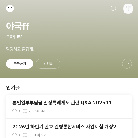
검색하기
티스토리
야국ff
구독자
153
당당하고 즐겁게.
구독하기
방명록
신고하기 레이어
열기
인기글
본인일부부담금 산정특례제도 관련 Q&A 2025.1.1
3
2
조회
44
2026년 하반기 간호·간병통합서비스 사업지침 개정20
26.7.1
0
0
조회
37