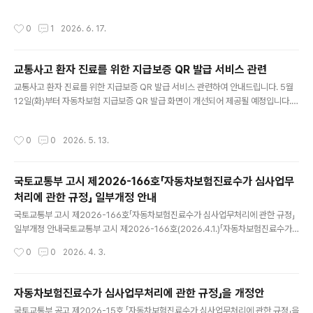
조 제2항 제3호에 의거「산업재해보상보험 요양급여 산정기준」의 [별표2] 제10절
재활치료료 산정기준을 동일 적용하되, 시행시기 등은 다음과 같이 적용토록 함 - 다
작성시간
0
1
2026. 6. 17.
음 - 가.「건강보험 행위 급여·비급여 목록표 및 급여 상대가치점수」제7장 이학요법료
제1절 기본물리치료료 및 제2절 단순재활치료료 행위를 우선 시행하는 것을 원칙으
로 하되, 우선시행 기간을 최소 2주 이상, 시행횟수는 4회 이상으로 하며, 해당 치료
교통사고 환자 진료를 위한 지급보증 QR 발급 서비스 관련
에도 불구하고 호전이 없어 도수치..
글 내용
교통사고 환자 진료를 위한 지급보증 QR 발급 서비스 관련하여 안내드립니다. 5월
12일(화)부터 자동차보험 지급보증 QR 발급 화면이 개선되어 제공될 예정입니다.
의료기관에서는 아래 경로에서 QR 코드 발급 후 원 내 비치하시어 자동차 사고 환자
내원 시 QR 촬영 안내 부탁드립니다. ○ 서비스 경로 요양기관업무포털(공동인증서
작성시간
0
0
2026. 5. 13.
로그인)→자동차보험→보험사 지급보증 번호 신청및조회→지급보증 QR발급 ※ 의
료기관 공동인증서 로그인 시, 메뉴 확인 가능 ○ QR 지급보증 신청 가능 보험사(9
개) - AXA손해보험, DB손해보험, KB손해보험, 롯데손해보험, 삼성화재해상보험,
국토교통부 고시 제2026-166호「자동차보험진료수가 심사업무
전국렌터카공제조합, 한화손해보험, 현대해상화재보험, 흥국화재해상보험 ○ 문의
처리에 관한 규정」 일부개정 안내
처 - 보험사 화면 관련 문의(보험사 별 콜..
글 내용
국토교통부 고시 제2026-166호「자동차보험진료수가 심사업무처리에 관한 규정」
일부개정 안내국토교통부 고시 제2026-166호(2026.4.1.)「자동차보험진료수가
심사업무처리에 관한 규정」 일부개정 □ 주요내용 ○ 자동차보험진료수가분쟁심의
작성시간
0
0
2026. 4. 3.
회 심사청구접수비용 관련 제33조의2제2항 개정 - 자동차보험진료수가의 심사청
구 접수비용 중 심사청구액이 10만원 미만인 경우 청구인에게 기본비용을 반환하도
록 정한 사항을 폐지(2026.5.1.청구분부터) ○ 별표 5의 1. 명일련 단위 특정내역 구
자동차보험진료수가 심사업무처리에 관한 규정」을 개정안
분코드 MT021 신설 - 급성기 정신질환 집중치료실 입원료 신설 관련 입원유형 기
글 내용
국토교통부 공고 제2026-15호 「자동차보험진료수가 심사업무처리에 관한 규정」을
재(2025.9.22.진료분부터) ○ 별표 6 및 별지 제14호 서식의 ‘보험회사등 코드’ 명