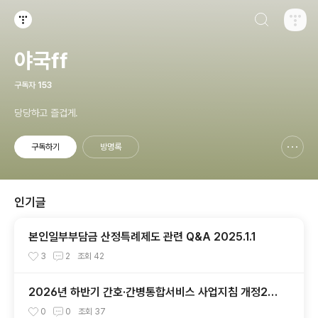
검색하기
티스토리
야국ff
구독자
153
당당하고 즐겁게.
구독하기
방명록
신고하기 레이어
열기
인기글
본인일부부담금 산정특례제도 관련 Q&A 2025.1.1
3
2
조회
42
2026년 하반기 간호·간병통합서비스 사업지침 개정20
26.7.1
0
0
조회
37