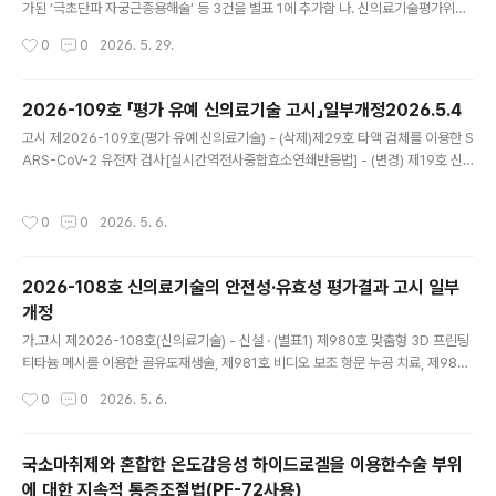
가된 ‘극초단파 자궁근종용해술’ 등 3건을 별표 1에 추가함 나. 신의료기술평가위원
회에서 안전성 및 잠재성이 있는 혁신의료기술로 평가된 ‘가상현실기반 소프트웨어
작성시간
0
0
2026. 5. 29.
를 이용한 성인 주요우울장애 환자의 인지행동치료’ 1건을 별표 3에 추가하고, 혁신
의료기술로 고시된 기술 중 ‘선택적 망막치료술’ 1건을 삭제함-----------------
보건복지부고시 제2026 - 120호「의료법」제53조 및「신의료기술평가에 관한 규칙」
2026-109호 「평가 유예 신의료기술 고시」일부개정2026.5.4
제4조에 의한「신의료기술의 안전성·유효성 평가결과 고시」(보건복지부 고시 제202
글 내용
고시 제2026-109호(평가 유예 신의료기술) - (삭제)제29호 타액 검체를 이용한 S
6 - 108호, 2026. 5. 4.)를 다음과 같이 개정ㆍ발령합니다.2026년 5월 29일보
ARS-CoV-2 유전자 검사[실시간역전사중합효소연쇄반응법] - (변경) 제19호 신
건복지부장관 「신의료기술의 안전성ㆍ유효성..
데칸-2(SDC-2) 유전자 메틸화[실시간 중합효소연쇄반응], 제54호 인공지능 기반
흉부 X-ray 영상 분석을 통한 골다공증 선별 - (신설) 제59호 관상동맥조영술 영상
작성시간
0
0
2026. 5. 6.
을 활용한 관상동맥 내 압력측정술 . 시행일 - 2026.5.4.(월)부터===========
=========* 주요내용평가 유예 신의료기술로 고시된 기술 중 ‘신데칸-2(SDC-
2) 유전자 메틸화 [실시간 중합효소연쇄반응]’ 등 2건의 고시 내용 일부를 개정하고,
2026-108호 신의료기술의 안전성·유효성 평가결과 고시 일부
제29호를 별표에서 삭제, ’평가 유예 신의료기술로 ..
개정
글 내용
가.고시 제2026-108호(신의료기술) - 신설 · (별표1) 제980호 맞춤형 3D 프린팅
티타늄 메시를 이용한 골유도재생술, 제981호 비디오 보조 항문 누공 치료, 제982
호 족저근막염의 자가 혈소판 풍부 혈장 주사 · (별표3) 제44호 신장암의 비가역적
작성시간
0
0
2026. 5. 6.
전기천공술----------------------------2. 주요내용 가. 신의료기술평가위원
회에서 안전성 및 유효성이 있는 신의료기술로 평가된 ‘맞춤형 3D 프린팅 티타늄 메
시를 이용한 골유도재생술’ 등 3건을 별표 1에 추가함- 980. 맞춤형 3D 프린팅 티
국소마취제와 혼합한 온도감응성 하이드로겔을 이용한수술 부위
타늄 메시를 이용한 골유도재생술 - 981. 비디오 보조 항문 누공 치료 - 982. 족저
에 대한 지속적 통증조절법(PF-72사용)
근막염의 자가 혈소판 풍부 혈장 주사 나. 신의료기술평가위원회에서 안전..