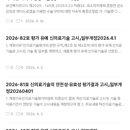
글 내용
보건복지부고시 제2025 - 165호 2025.9.23 적용34. 국소마취제와 혼합한 온도
감응성 하이드로겔을 이용한 수술 부위에 대한 지속적 통증조절법 가. 기술명 ○ 한
글명: 국소마취제와 혼합한 온도감응성 하이드로겔을 이용한 수술 부위에 대한 지속
작성시간
0
1
2026. 4. 16.
적 통증조절법 ○ 영문명: Continuous Pain Control for Surgical Sites using
Temperature-sensitive Hydrogels Mixed with Local Anesthetics 나.
사용목적 ○ 수술 부위 통증 조절 다. 사용대상 ○ 외과적 수술(요추 후방 수술) 환자
2026-82호 평가 유예 신의료기술 고시」일부개정2026.4.1
중 국소마취제를 통한 통증 조절이 필요한 환자 라. 사용방법 ○ 온도감응성 하이드
글 내용
1. 개정이유「신의료기술평가에 관한 규칙」제2조 및 제3조에 따라 평가 유예 신의료
로겔과 0.75% 로피바카인염산염(국소마취제)을 준비된..
기술로 고시된 기술 중 일부를 개정하고, 새롭게 평가 유예 신의료기술로 선정된 의
료기술에 대하여 사용목적, 사용대상, 시술(검사)방법 및 평가 유예 기간 등을 고시하
고자 함 2. 주요내용평가 유예 신의료기술로 고시된 기술 중 ‘알츠하이머병 진단 보
작성시간
0
0
2026. 4. 2.
조 혈장 단백(Aβ40, LGALS3BP, ACE, POSTN) 검사 [형광면역분석법]’ 등 2건
의 고시 내용 일부를 개정하고, 평가 유예 신의료기술로 선정된 ‘디지털 치료기기를
이용한 주요우울장애 환자의 인지행동치료’ 등 2건을 별표에 추가===========
2026-81호 신의료기술의 안전성·유효성 평가결과 고시」일부개
=======보건복지부고시 제2026 - 82호「신의료기술평가에 관한 규칙」제3조제
정20260401
5항에 의한「평가 유예 신의료기술 고시」..
글 내용
1. 개정이유신의료기술평가위원회 최종심의 결과, 혁신의료기술로 고시된 기술 중
사용기간이 연장된 기술의 고시내용을 개정하고자 함 2. 주요내용 혁신의료기술로
고시된 기술 중 별표 3의 ‘8. 자기공명영상을 활용한 인공지능기반 허혈성 뇌졸중 유
작성시간
0
0
2026. 4. 2.
형 판별’의 고시내용 일부를 개정함====================보건복지부고시
제2026 - 81호「의료법」제53조 및「신의료기술평가에 관한 규칙」제4조에 의한「신
의료기술의 안전성·유효성 평가결과 고시」(보건복지부 고시 제2026 - 47호, 202