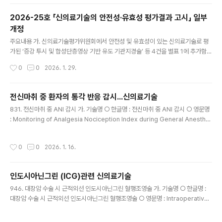
38호, 2025. 12. 29.)를 다음과 같이 개정ㆍ발령합니다. 2026년 1월 29일보건복
지부장관 「평가 유예 신의료기술 고시」 일부개정 평가 유예 신의료기술 고시 일부를
2026-25호 「신의료기술의 안전성·유효성 평가결과 고시」 일부
다음과 같이 개정한다. 별표의 제44호, 54호를 붙임 1과 같이 변경한다. 별표의 제5
개정
5호부터 제..
글 내용
주요내용 가. 신의료기술평가위원회에서 안전성 및 유효성이 있는 신의료기술로 평
가된 ‘증강 투시 및 합성단층영상 기반 유도 기관지경술’ 등 4건을 별표 1에 추가함
나. 제한적 의료기술로 고시된 기술 중 별표 2의 제21호 고시 내용 일부를 개정함--
작성시간
0
0
2026. 1. 29.
-----------------보건복지부고시 제2026 - 25호 「의료법」제53조 및 「신의료
기술평가에 관한 규칙」제4조에 의한 「신의료기술의 안전성·유효성 평가결과 고시」
(보건복지부 고시 제2025 - 237호, 2025. 12. 29.)를 다음과 같이 개정ㆍ발령합
전신마취 중 환자의 통각 반응 감시...신의료기술
니다. 2026년 1월 29일보건복지부장관 「신의료기술의 안전성ㆍ유효성 평가결과
글 내용
831. 전신마취 중 ANI 감시 가. 기술명 ○ 한글명 : 전신마취 중 ANI 감시 ○ 영문명
고시」 일부개정 신의료기술의 안전성ㆍ유효성 평가결과 고시 일부를 다음과 같이 개
: Monitoring of Analgesia Nociception Index during General Anesthe
정한다. 별표 1의 제972호부터..
sia 나. 사용목적 ○ 전신마취 중 환자의 통각 반응 감시 다. 사용대상 ○ 수술 중 전
신마취 환자 라. 검사방법 ○ 이중 센서를 환자의 오른쪽 가슴 위쪽에, 단일 센서를 환
작성시간
0
0
2026. 1. 16.
자의 왼쪽 가슴 아래쪽에 부착한 후 모니터에 표시되는 진통통각지수(analgesia n
ociception index, ANI)로 통각 반응 정도를 평가함 마. 안전성ㆍ유효성 평가결과
○ 전신마취 중 ANI 감시는 전극 부착 이외에는 환자에게 직접적인 위해를 가하지
인도시아닌그린 (ICG)관련 신의료기술
않아 안전한 기술임 ○ 전신마취 중 ANI 감시는 통증..
글 내용
946. 대장암 수술 시 근적외선 인도시아닌그린 혈행조영술 가. 기술명 ○ 한글명 :
대장암 수술 시 근적외선 인도시아닌그린 혈행조영술 ○ 영문명 : Intraoperative
Near Infrared Indocyanine Green Perfusion Angiography for Colorec
tal Cancer 나. 사용목적 ○ 대장암 수술 시 관류 평가 다. 사용대상 ○ 수술이 필요