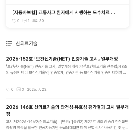
[자동차보험] 교통사고 환자에게 시행하는 도수치료 적
용기준
0
1
조회
30
신의료기술
분류 전체보기
주요 글 목록
2026-152호 「보건신기술(NET) 인증기술 고시」 일부개정
글 내용
「보건신기술(NET) 인증기술 고시」 일부개정 개정이유「보건의료기술 진흥법」제8조
의 규정에 따라 보건신기술명, 인증업체, 인증기간 등 보건신기술 인증에 대하여 법
령에서 위임된 사항과 그 시행을 위하여 필요한 사항을 정하려는 것임 주요내용가.
보건신기술 신규 인증 및 만료, 인증 기간 연장 등에 따른 목록 현행화 참고사항 가.
작성시간
0
0
2026. 7. 23.
관계법령 :「보건의료기술 진흥법」제8조제3항--------------보건복지부 고시 제2
026-152호 「보건의료기술진흥법」 제8조의 규정에 의하여 「보건신기술(NET) 인
증기술 고시」(보건복지부고시 제2025-253호, 2025.12.31.)를 다음과 같이 개정·
2026-146호 신의료기술의 안전성·유효성 평가결과 고시 일부개
발령합니다. 2026년 7월 22일보건복지부장관 「보건신기술(NET) 인증기술 고시」
정
일부 개정 보건신기술(NET) 인..
글 내용
고시 제2026-146호(신의료기술) - (변경) '[붙임2] 제22호 비조영 증강 전산화단
층촬영 영상을 활용한 인공지능기반 응급뇌대혈관 폐색 선별 검사' 사용기간 및 문구
변경 - (신설) · [붙임1] 제986호 자가 혈소판 풍부 혈장 비강내 주사, 제987호 회전