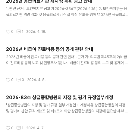
2026년 응급의료기관 재지정 계획 공고 안내
6. 5. 1.===========================================요양
글 내용
1. 관련 근거 : 보건복지부 공고 제2026-336호(2026.4.16.) 2. 보건복지부는 응
비의 보험급여 기준 및 방법 개정 2026.4.23. 보건복지부고시 제2026-93호 제1
급의료기관 역량 강화 및 응급의료서비스 질 향상 유도를 위해 「2026년 응급의료기
조(목적) 이 고시..
관 재지정 계획」을 공고하였으며, 관련 내용을 붙임과 같이 안내합니다. ○ (대상) 권
역응급의료센터, 지역응급의료센터, 지역응급의료기관, 전문응급의료센터 등으로
작성시간
0
1
2026. 4. 18.
지정되거나 지정받고자 하는 의료기관 ○ (지정기간) 2026. 11. 1. ~ 2029. 10. 31.
○ (신청 및 평가 일정) - 권역응급의료센터 : (신청) 2026.4.15.~5.14., (평가) 20
26.5.18.~7.15. - 전문응급의료센터 : (신청) 2026.4.15.~7.22., (평가) 2026.5.
2026년 비급여 진료비용 등의 공개 관련 안내
18.~10.16. - 지..
글 내용
2026년 비급여 진료비용 등의 공개 관련 안내1. 근거 가. 의료법 제45조의 2(비급
여 진료비용 등의 보고 및 현황조사 등) 나. 「비급여 진료비용 등의 보고 및 공개에 관
한 기준」 (고시 제2026-38호, ’26.2.23.) 다. 건강보험심사평가원 비급여관리부-
110(’26.4.6.) 2. 위와 관련, 건강보험심사평가원은 의료기관별·항목별 2026년 비
작성시간
0
0
2026. 4. 8.
급여진료비용 등의 공개를 위해 아래와 같이 자료수집을 진행할 예정이오니, 각 병원
에서는 자료 제출시 붙임을 참고하여 주시기 바랍니다. 가. 공개기간 : ’26.8.26.(수)
나. 공개대상 : ’26.2월 기준 개설중인 의료기관 다. 공개항목 : 753항목 (신설 : 11
2026-83호 상급종합병원의 지정 및 평가 규정일부개정
항목, 기 공개항목 정비 신설: 91항목) 라. 제출기간 :..
글 내용
「상급종합병원의 지정 및 평가 규정」일부 개정안 1. 개정이유「상급종합병원의 지정
및 평가에 관한 규칙」제2조 및 제3조에 의한 상급종합병원의 지정에 필요한 세부 사
항을 개정하고자 함 2. 주요내용 가. 중환자실 전담전문의 세부기준 변경(안 제2조제
1항) 현장 수용성 제고를 위해 중환자실 전담 전문의 기준을 관련 건강보험 급여기준
작성시간
0
1
2026. 4. 7.
과 일치하도록 세부 기준을 변경함 나. 상급종합병원의 소요병상수 산정을 위한 진료