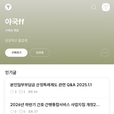
검색하기
티스토리
야국ff
구독자
153
당당하고 즐겁게.
구독하기
방명록
신고하기 레이어
열기
인기글
본인일부부담금 산정특례제도 관련 Q&A 2025.1.1
3
2
조회
46
2026년 하반기 간호·간병통합서비스 사업지침 개정20
26.7.1
0
0
조회
37