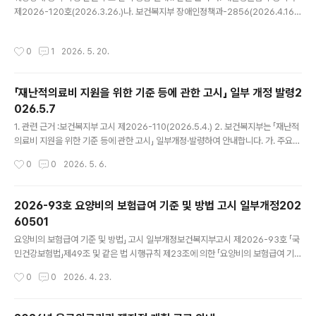
제2026-120호(2026.3.26.)나. 보건복지부 장애인정책과-2856(2026.4.16.)
2. 보건복지부는 2026년 7월 1일부터 시행되는 췌장장애인 등록을 위해 「췌장장애
진단 및 등록 가이드라인」을 마련하여 안내한 바 있습니다. 3. 이와 관련하여, 보건복
작성시간
0
1
2026. 5. 20.
지부에서 췌장장애 등록 시행 준비와 관련한 학회 질의사항에 대해 검토한 결과를 아
래와 같이 알려와 안내하니 업무에 참고하시기 바랍니다. 가. 혼합형 인슐린 사용 시,
'적극적인 인슐린 치료' 해당 여부 → (답변) 혼합형 인슐린 사용은 원칙적으로 '적극
「재난적의료비 지원을 위한 기준 등에 관한 고시」 일부 개정 발령2
적인 인슐린 치료'에해당하지 않으나, 부득이하게 혼합형 인슐린을 사용하는 경우 전
026.5.7
문의는그 사유, 검사..
글 내용
1. 관련 근거 :보건복지부 고시 제2026-110(2026.5.4.) 2. 보건복지부는 「재난적
의료비 지원을 위한 기준 등에 관한 고시」 일부개정·발령하여 안내합니다. 가. 주요내
용 - 선별급여 중 신설되는 관리급여를 지원 제외(제2조제5호) - 2·3인실 입원료를
작성시간
0
0
2026. 5. 6.
지원 제외하되,일부 질환에 대해서는 지원 유지(제2조제6호) - 재난적의료비 지원
질환 중 경증질환 제외 규정(제2조제7호) 나. 시행 : 2026.7.1. - 제2조의 개정 규정
은 이 고시 시행일 이후에 진료(입원 시작일이 시행일 이후인 것으로 한다)를 받아서
2026-93호 요양비의 보험급여 기준 및 방법 고시 일부개정202
발생한 의료비에 대하여 재난적의료비 지급을 신청하는 경우부터 적용(붙임 파일 -
60501
부칙 2조) 붙임 : 고시 제2026-110호(고시 일부개정안) 1..
글 내용
요양비의 보험급여 기준 및 방법」 고시 일부개정보건복지부고시 제2026-93호 「국
민건강보험법」제49조 및 같은 법 시행규칙 제23조에 의한 「요양비의 보험급여 기준
및 방법」(보건복지부고시 제2024-226호, 2024.11.1.)을 다음과 같이 개정.발령합
작성시간
0
0
2026. 4. 23.
니다. 2026년 4월 23일보건복지부장관요양비의 보험급여 기준 및 방법 일부개정
고시 가. 주요내용 - 재택 중증 소아청소년 환자 대상 요양비 급여 품목(산소포화도
측정기, 기도흡인기, 경장영양주입펌프) 확대에 따른 급여기준 마련 나. 시행일: 202