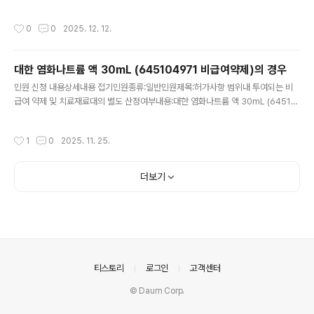
난 위기경보 단계 해제에 따라 '의료기관 외 의료행위 한시허용 조치' 적용 대상을 변
경한 바 있습니다. 3. 이와 관련, 필수의료 분야 인력공백 해소 및 지역간 응급의료 격
작성시간
0
0
2025. 12. 12.
차 완화 등을 위해서 적용대상에 '응급의학과'를 추가하여 재변경함을 안내하니 업무
에 참고하여 주시기 바랍니다.구분종전조치('25.10.20.)변경조치('25.12.15.)법적
근거「의료법」 제33조제1항제3호 - 국가나 지방자치단체의 장이 공익상 필요하다고
대한 염화나트륨 액 30mL (645104971 비급여약제)의 경우
인정하여 요청하는 경우 의료인은 의료기관 외에서 의료행위 가능적용대상①필수의
글 내용
료 인력 부족 완화를..
민원 신청 내용상세내용 접기민원종류:일반민원제목:허가사항 범위내 투여되는 비
급여 약제 및 치료재료대의 별도 산정여부내용:대한 염화나트륨 액 30mL (64510
4971 비급여약제)의 경우허가사항이1) 피부, 창상면, 점막의 세정 및 습포2) 함수
(양치질), 분무흡입제로서 점막 세정 및 객담 배출 촉진3) 의료용구의 세정 으로 되어
작성시간
1
0
2025. 11. 25.
있는데 상기 허가사항 범위내에서사용한다면 환자에게 비급여로 별도 산정가능한가
요?인증평가시 감염예방을 위해 상기제품을 기관내 흡입시 사용하고 있습니다. 처리
기관 정보처리기관:건강보험심사평가원 (건강보험심사평가원 본원 약제관리실 약제
더보기
관리부)처리기관 접수번호2AA-2511-0745467접수일시2025-11-19 09:44:
19담당자(연락처)박정상 (033-739-1304)처리예정일2..
의안내
티스토리
로그인
고객센터
© Daum Corp.