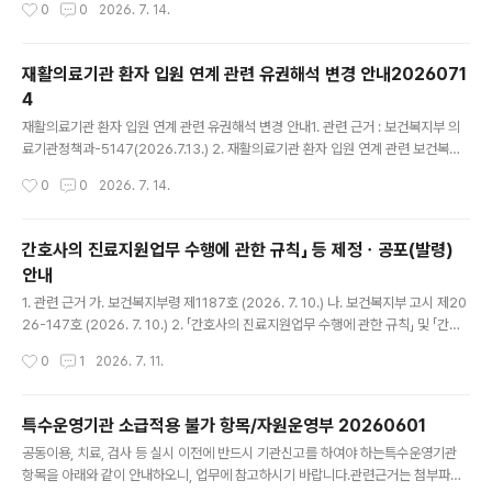
작성시간
0
0
2026. 7. 14.
가 진료·처방하였으나 자격정지자가 EMR에서 로그아웃
수자의 범위를 의사에서 응급의료종사자로 확대(제40조제2항) 나. 구급차 출동ㆍ처
하지 않아, NIMS(EMR과..
치기록과 운행기록대장 관리(제40조제4항ㆍ제5항 및 별표 18 제2호허목) 1) 출동
및 처치기록(출동사항, 응급환자의 중증도 분류 결과, 응급처치 내용 등)을 응급의료
재활의료기관 환자 입원 연계 관련 유권해석 변경 안내2026071
센터에 전송 시 전자문서로 작성ㆍ제출을 의무화 함, 단 보안상 전자문서로 작성ㆍ제
4
출이 곤란한 경우와 이에 따른 제출방법은 복지부장관이 별도 정함 2) 구급차등 운행
글 내용
기록대장을 전자적 처리가 가능..
재활의료기관 환자 입원 연계 관련 유권해석 변경 안내1. 관련 근거 : 보건복지부 의
료기관정책과-5147(2026.7.13.) 2. 재활의료기관 환자 입원 연계 관련 보건복지
부 유권해석이 변경되어안내하니 업무에 참고하여 주시기 바랍니다. ※ 변경 사유 :
작성시간
0
0
2026. 7. 14.
재활의료기관의 폐업, 휴업 외에 긴박한 경영상 사유로정상 입원진료가 곤란할 시 환
자 권익보호 및 국민 불편 해소를 위해 행정해석을 변경하여 환자의 치료 지속성 확
보 및 안정적 회복을 지원하고자 함구분현행('25.3.11.~)변경제목재활의료기관 휴·
간호사의 진료지원업무 수행에 관한 규칙」 등 제정ㆍ공포(발령)
폐업에따른 환자 연계 관련유권해석재활의료기관 휴·폐업, 긴박한경영상 이유로 정
안내
상 입원진료가 곤란한 경우환자 연계 관련유권해석해석내용재활환자가 재활의료기
글 내용
관에 입원 중 해당의료기관의 휴·폐업 발생으로 타재활의료..
1. 관련 근거 가. 보건복지부령 제1187호 (2026. 7. 10.) 나. 보건복지부 고시 제20
26-147호 (2026. 7. 10.) 2. 「간호사의 진료지원업무 수행에 관한 규칙」 및 「간호
사의 진료지원업무 수행행위 목록 고시」가 제정ㆍ공포(발령)되어 붙임과 같이 안내
작성시간
0
1
2026. 7. 11.
합니다. ○ 간호사의 진료지원업무 수행에 관한 규칙 - 진료지원업무 수행 대상 의료
기관, 수행자 요건 등 규정 (제2조, 제3조, 제5조) - 진료지원업무의 구체적 기준 및
내용 규정 (제4조) - 진료지원전담간호사 교육과정 규정 (교육 내용 및 방식, 운영기
특수운영기관 소급적용 불가 항목/자원운영부 20260601
관 등) (제6조~제8조) - 의료기관 내 관리체계 규정 (운영위원회 설치, 직무기술서
글 내용
공동이용, 치료, 검사 등 실시 이전에 반드시 기관신고를 하여야 하는특수운영기관
작성, 공동서명시스템 구축 등) (제10조~제12조) - 대상 기관의 의료기..
항목을 아래와 같이 안내하오니, 업무에 참고하시기 바랍니다.관련근거는 첨부파일