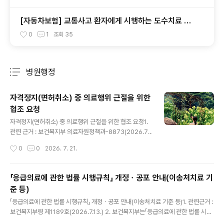
[자동차보험] 교통사고 환자에게 시행하는 도수치료 적
용기준
0
1
조회
35
병원행정
분류 전체보기
주요 글 목록
자격정지(면허취소) 중 의료행위 근절을 위한
협조 요청
글 내용
자격정지(면허취소) 중 의료행위 근절을 위한 협조 요청1.
관련 근거 : 보건복지부 의료자원정책과-8873(2026.7.
20.) 2. 최근 「의료법」위반으로 자격정지(면허취소) 중 임
작성시간
0
0
2026. 7. 21.
에도 의료행위를하여 적발되는 사례가 빈번히 발생하고 있
는 바, 해당 위반행위는 의료인면허가 취소될 수 있는 중대
한 사안이므로 추가 「의료법」위반이 발생하지 않도록 보건
「응급의료에 관한 법률 시행규칙」 개정ㆍ공포 안내(이송처치료 기
복지부 협조 요청사항을 안내드리니 소속 의료인들의자격
준 등)
관리에 만전을 기해주시기 바랍니다. ○ '23년 보건복지부
글 내용
정기감사에서 자격정지(면허취소) 중 마약류통합관리시스
「응급의료에 관한 법률 시행규칙」 개정ㆍ공포 안내(이송처치료 기준 등)1. 관련근거 :
템(NIMS)에서 마약류를 투약·처방한 이력있는 의사가 다
보건복지부령 제1189호(2026.7.13.) 2. 보건복지부는「응급의료에 관한 법률 시행
수 적발되어 행정처분을 시행 * (주요 위반사례) ① 대진의
규칙」을 개정ㆍ공포하여 붙임과 같이 안내합니다. □ 주요 개정 내용 가. 응급환자 인