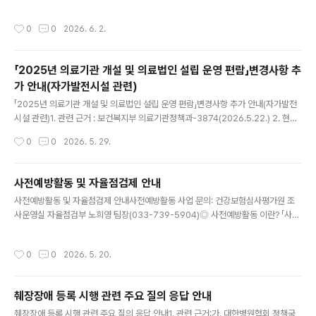
을 참고하시기 바랍니다.ㅁ 소급적용 불가 항목 1. 개방병원 및 참여병·의원(참여병·
의원 신고) 2. 공동이용기관 3. 선천성 악안면 기형의 치과교정 및 악정형 치료 실시
작성시간
0
0
2026. 6. 2.
기관 4. 수면다원검사 실시기관 5. 인공와우 실시기관 6. 일차의료 만성질환관리 실
시기관 ※ 소급적용 불가능: 특수운영기관 신고 시 신고일 이후(신고일 포함)로만 적
용시작일 지정 가능.ㅁ 관련문의: 자원운영부 및 고객센터(1644-2000)======
「2025년 의료기관 개설 및 의료법인 설립 운영 편람」변경사항 추
====================== 소급적용 불가 항목 관련근거 >개방병원및 참
가 안내(자가발전시설 관련)
여병·의원,공동이용기관◎ 보건복지부 고시 제..
글 내용
「2025년 의료기관 개설 및 의료법인 설립 운영 편람」변경사항 추가 안내(자가발전
시설 관련)1. 관련 근거 : 보건복지부 의료기관정책과-3874(2026.5.22.) 2. 현행
「2025년 의료기관 개설 및 의료법인 설립 운영 편람」에 수록된 자가발전시설 설치
작성시간
0
0
2026. 5. 29.
및 운영 기준 관련 내용이 아래와 같이 보완되어 안내하오니 업무에 참고하시기 바랍
니다. ※ 「2025년 의료기관 개설 및 의료법인 설립 운영 편람」 전문은 수정 전으로
수정되는 부분만 발췌하여 안내 ○ (변경사항) 편람 49~50p. 자가발전시설 설치 및
사전예방활동 및 자율점검제 안내
운영기준 관련 내용 보완 - 무정전 전원공급장치(UPS)로 자가발전시설 대체 불가
글 내용
사전예방활동 및 자율점검제 안내사전예방활동 사업 문의: 건강보험심사평가원 조
관련 지자체 개설 허가 시 유권해석 및 감사원 감사 지적 사항 추가 붙임: 1. 자가발전
사운영실 자율점검부 노희영 팀장(033-739-5904)◎ 사전예방활동 이란? 「사전
시설..
예방활동 사업」은 착오청구 다발생 항목에 대해 의약단체와 함께 ‘사전예방활동(교
육·홍보)’을 실시하고, 요양기관이 스스로 점검하여 청구행태를 개선하도록 지원하는
작성시간
0
0
2026. 5. 20.
사업입니다. ◎ 사전예방활동 추진 목적 ∨ 급여기준 이해부족 등 단순착오로 인해
다발생하는 부당청구 사전 예방 ∨ 청구단계에서 요양기관 스스로 행태를 점검하고
개선할 수 있도록 지원 ∨ 부당청구 사후적발 중심에서 사전예방 중심 관리를 통해
췌장장애 등록 시행 관련 주요 질의 응답 안내
요양기관 부담 완화 ◎ 사전예방활동 운영 절차 착오 다발생 항목 선정 후 급여기준
글 내용
및 청구현황 등을 의약단체·심평원이 공동으로 요양기관에 교육 및 안내..
췌장장애 등록 시행 관련 주요 질의 응답 안내1. 관련 근거:가. 대한병원협회 정책국