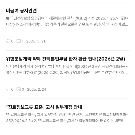
권역 변경(안 별표3) 환자의 실제 의료이용 양상을 고려하고, 상급종합병원 분포 적
정화 및 지역별 공급 불균형 해소 방향으로 진료권역을 변경함 다. 상대평가 평가 기
비급여 공지관련
준 변경 1) ‘의료서비스 수준’에서 ‘예방적 항생제를 사용하는 수술’의 평가 항목에 혈
글 내용
관수술, 인공심박동기 삽입술을 추가하고 점수 산정..
■ 국민건강보험 요양급여의 기준에 관한 규칙 [별표 2] 개정 2026. 1. 26.>비급여
대상(제9조제1항관련)1. 다음 각목의 질환으로서 업무 또는 일상생활에 지장이 없는
경우에 실시 또는 사용되는 행위·약제 및 치료재료 가. 단순한 피로 또는 권태 나. 주
근깨·다모(多毛)·무모(無毛)·백모증(白毛症)·딸기코(주사비)·점(모반)·사마귀·여드
작성시간
0
1
2026. 3. 21.
름·노화현상으로 인한 탈모 등 피부질환 다. 발기부전(impotence)·불감증 또는 생
식기 선천성기형 등의 비뇨생식기 질환 라. 단순 코골음 마. 질병을 동반하지 아니한
단순포경(phimosis) 바. 검열반 등 안과질환 사. 기타 가목 내지 바목에 상당하는
위험분담계약 약제 전액본인부담 환자 환급 안내(2026년 2월)
질환으로서 보건복지부장관이 정하여 고시하는 질환2. 다음 각목의 진료로서 신체
글 내용
의 필수 기능개선 목적이 아닌..
위험분담계약 약제 전액본인부담 환자 환급 안내(2026년 2월)1. 국민건강보험공단
협상사후관리부-331(2026.2.20.)2. 국민건강보험공단은 전액본인부담 환자의
환급대상 약제 신규계약을알려온 바, 약제 환급 담당자의 연락처 등을 다음과 같이
안내합니다. 가. 주요내용1) 신규계약 약제 : 레주록정※ 참고(위험분담계약 약제) '4
작성시간
0
0
2026. 2. 24.
대 중증질환 보장강화 계획'의 일환으로 별도의환급계약을 통해 제약사와 위험을 분
담하는 제도 ○ 위험분담계약 약제를 투여받고 약값 '전액'을 환자가 부담한 경우(10
0분의 100 본인부담), 환자는 제약사에 환급을 요청할 수 있고제약사는 공단과 계약
「진료정보교류 표준」 고시 일부개정 안내
한 동일한 내용으로 환자에게 환급해야 함. 3. 아울러, 위험분담계약 약제 전액본인
글 내용
부담으로 처방(또는 조제) 시,보건복지부 고시 ..
「진료정보교류 표준」 고시 일부개정 안내1. 관련 근거 : 보건복지부 의료정보정책과-
352(2026.2.3.) 2. 「진료정보교류 표준」고시가 일부개정되어 과 같이 안내드리오
니, 업무에 참고하시기 바랍니다. □ 주요내용 ○ 진료정보교류시스템 이용범위 구체
화(중앙행정기관, 공공기관의 장도 대상에 포함) ○ 진료정보교류 개인정보 수집 및