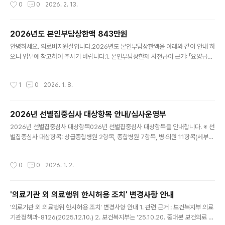
작성시간
0
0
2026. 2. 13.
이용·제공 동의서 전면 개정 * 진료정보교류 서비스를 이용하고자 하는 신규환자에
게는 개정된 동의서를 받아야 함 □ 시행시기 : 2026.3.2. (월) ※ 2026.3.2.부터
기존 동의서는 개인정보 수집 효력이 없음 붙임1. 진료정보교류 표준 고시 일부개정
2026년도 본인부담상한액 843만원
2. 진료정보교류 표준 고시 일부개정 전문 3. 진료정보교류 개인정보..
글 내용
안녕하세요. 의료비지원실입니다.2026년도 본인부담상한액을 아래와 같이 안내 하
오니 업무에 참고하여 주시기 바랍니다.1. 본인부담상한제 사전급여 근거: 「요양급여
비용 청구방법, 심사 청구서·명세서서식 및 작성요령」제1편 제2장 제9조 8항2. 20
26년도 사전급여 본인부담최고상한액은 843만원이며,3. 사전급여 청구한 대상자
작성시간
1
0
2026. 1. 8.
가 요양병원 120일 초과 입원하는 경우 본인부담상한제 최고상한액 1,096만원이
적용되어 그 차액 분을 공단이 수진자에게 환수 할 수 있음을 안내해 주시기 바랍니
다.4. 요양기관에서 사전급여 본인부담최고상한액(843만원)을 초과 하지 않음에도
2026년 선별집중심사 대상항목 안내/심사운영부
불구하고 청구하는 경우 사후점검을 통해 해당 요양기관에 환수할 수 있으며,5. 20
글 내용
20년부터 요양병원은 본인부담상한제 사..
2026년 선별집중심사 대상항목026년 선별집중심사 대상항목을 안내합니다. ※ 선
별집중심사 대상항목: 상급종합병원 2항목, 종합병원 7항목, 병·의원 11항목(세부내
용 붙임 참조)연번항목상급종합병원(2)종합병원(7)병‧의원(11)비고1평형기능검사
[전기안진검사] ○○신규2핵산증폭-다종그룹1, 다종그룹2_성매개감염균 검사 ○
작성시간
0
0
2026. 1. 2.
○신규3부항술(자락관법)(2부위 이상) ○신규4척추수술○○○유지5신경차단술
○유지6증상 및 행동 평가 척도 검사 ○○유지7뇌성나트륨이뇨펩타이드, Pro-Bra
in Natriuretic Peptide 검사 ○○유지8안구광학단층촬영 ○ 유지9Somatrop
'의료기관 외 의료행위 한시허용 조치' 변경사항 안내
in 주사제 ○○유지10Methylphenidate HCl 경구제 ○ 유지11검사 다종주1)
글 내용
○ 유지12면역관문억제제주2)○○ ..
'의료기관 외 의료행위 한시허용 조치' 변경사항 안내 1. 관련 근거 : 보건복지부 의료
기관정책과-8126(2025.12.10.) 2. 보건복지부는 '25.10.20. 중대본 보건의료 재