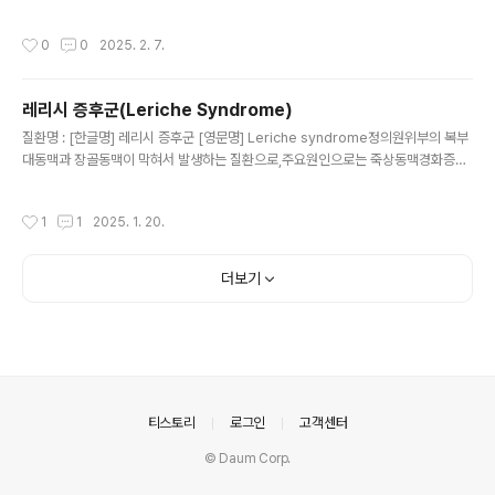
누로 30초 이상 손씻기 - 외출 후, 식사 전·후, 코를 풀거나 기침·재채기 후, 용변 후
은 여러 가지입니다.이는 어느 부위에나 생길 수 있지만, 허
등○ 기침 예절 실천하기 ① 기침할 때는 휴지나 옷소매로 입과 코를 가리고 하기 ②
리의 아래쪽 부위(하부요추)에서 많이 발생합니다.원인요
작성시간
0
0
2025. 2. 7.
기침 후 반드시 올바른 손씻기 실천 ③ 호흡기 증상이 있을 시 마스크 착용 ④ 사용한
추 전방전위증의 원인은 여러 가지가 있..
휴지나 마스크는 바로 쓰레기통에 버리기○ 씻지 않은 손으로 눈, 코, 입 만지지 않기
○ 실내에서는 자주 환기하기○ 발열 및 호흡기 증상이 있을 시 의료기관을 방문하여
레리시 증후군(Leriche Syndrome)
적절한 진료 받기 ============[붙임1] 마이코플라스마 폐렴균 감염증 개요정
글 내용
의▫마이코플라스마 폐렴균(Mycop..
질환명 : [한글명] 레리시 증후군 [영문명] Leriche syndrome정의원위부의 복부
대동맥과 장골동맥이 막혀서 발생하는 질환으로,주요원인으로는 죽상동맥경화증으
로 알려져 있으며복부대동맥-장골동맥의 폐색으로 나타나는 일련의 증상을레리시
(Leriche) 증후군이라고 합니다.증상다음의 세가지 증상을 특징으로 합니다.(1) 양
작성시간
1
1
2025. 1. 20.
측 하지의 파행증(2) 남성에 있어서는 발기부전(3) 양측 대퇴동맥 맥박의 약화나 소
실파행증의 특징은 보행시 종아리 근육의 경련 또는 저림 증상으로만 나타나는 경우
도 있으나 특징적으로 보행시에 엉덩이, 허벅지부위의 뻐근한 증상을 동반합니다.적
더보기
절한 치료를 받지 않을 경우 병변이 근위부와 원위부로 진행함에 따라 치명적인 급성
신부전증 발생하거나 하지의 궤양이나괴사로 인해 하지절단까지 요하..
의안내
티스토리
로그인
고객센터
© Daum Corp.