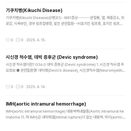
hat can be calculated using a formula or measured with a..
기쿠치병(Kikuchi Disease)
글 내용
기쿠치병(Kikuchi Disease)상병코드- I881증상-------관절통, 열, 체중감소, 피
로감, 식욕부진, 경부 림프절병증, 발진 관련질환--비호지킨 림프종, 호지킨 림프종,
전신 홍반성 낭창, 백혈병 진료과-----감염내과, 이비인후과, 류마티스내과 동의어-
----기꾸찌 병,아급성 괴사성 임파선염,Histiocytic necrotizing lymphadeno
작성시간
0
0
2025. 4. 15.
pathy, Kikuchi-Fujimoto disease(KFD) 정의 림프절이 0.5~4cm 정도로 커
지면서 염증과 통증이 동반되는 질환.1972년 일본 의사 기쿠치에 의해 최초로 보고
된 병.조직구 괴사성 림프절염으로도 불림.주로 30세 이하의 젊은 동양 여성, 특히
시신경 척수염, 데빅 증후군 (Devic syndrome)
한국과 일본에서 많이 발생...
글 내용
시신경 척수염이란? G36.0 데빅 증후군 (Devic syndrome) 1. 시신경 척수염 주
요정보 ■ 관련질환명: 데빅병(Devic’s disease), 시신경척수염(Neuromyelitis
optica) ■ 증상 : 감각저하, 근력약화, 급속한 시력 장애, 대소변 실금, 보행 장애, 하
반신의 지각 운동 장애 ■ 진단 :임상증상, 자기공명영상(MRI), 혈청검사 ■ 산정특
작성시간
0
0
2025. 4. 14.
례코드: V276 ■ 영향부위: 체내-뇌, 신경 , 체외-척추 ■ 원인 : NeuromyelitisO
ptica-IgG (NMO-IgG)가 신경세포의 단백질인 aquaporin 4(AQP4)를 공격하
여 신경의 염증성 탈수초 현상을 일으킴 ■ 치료..
IMH(aortic intramural hemorrhage)
글 내용
IMH(aortic intramural hemorrhage) 대동맥벽내혈종(Aortic intramural he
matoma 이. 하 IMH)은 내막파열(intimal rupture)이 없는 대동맥. 박리(aortic
dissection)의 한 유형정의대동맥은 심장에서 몸 전체로 혈액을 공급하는 매우 중
요한 혈관인데,이는 내막, 중막, 외막의 3층의 막으로 구성되어 있다. 대동맥 내막에