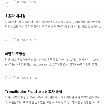
작성시간
0
0
2026. 6. 27.
(질병청 국립보건연구원)에서 제출한 장기추적조사계획 2건을 심의, 이 중 4건은 적
합, 3건은 부적합 의결, 1건은 심의위원회에서 계속 논의. 그 외에도 「첨단재생바이
오법령」에 따라 중위험*으로 분류되어있는 배양된 자가면역세포 임상연구 및 치료
초음파 내시경
를 저위험으로 분류·조정여부 방안을 심의. * (고위험) 배아 및 역분화줄기세포, 동물
글 내용
초음파 내시경 초음파 내시경은 일반적인 초음파검사나 CT, MRI 등의 일반적인 검
유래세포, 다른 사람 유래 배양세포, 유전자를 이용하는 연구 등/ (중위험) 환자 본인
사 방법으로 진단이 힘든 췌장의 작은 병변을 진단하기 위하여 개발되었다. 초음파
유래 배양세포 이용하는 연구 등/ (저위험) 환..
내시경을 이용하면 소화관 벽이 여러 개의 층구조로 나타나는데 이는 실제 조직과 그
구조가 잘 일치한다. 이러한 원리로 현재는 초음파 내시경 검사가 췌장뿐만 아니라
작성시간
0
0
2026. 6. 12.
소화관 질환의 진단에 있어서도 필수적인 검사가 되었다. 초음파 내시경의 임상적 적
용 범위 -점막하 병변의 진단 및 감별진단 -악성 종양이나 악성 림프종과 같은 소화
관계 암의 병기 결정 -심달도(침윤깊이)의 진단:침윤의 깊이를 보고 판별하는 심달도
뇌혈관 조영술
분류대장암의 문제는 종양의 크기도 수도 아닌 '깊이'이다. 이 경우 깊이란 대장벽을
글 내용
구성하는 층의 어느 곳까지 암이 도달해 있는가를 말하는 ..
서 론 뇌혈관 조영술은 뇌혈관의 이상유무를 확인하는 침습적인, 영상학적 기법이다.
종류에는 MR 혈관영상(angiography), CT 혈관영상, 경대퇴동맥 뇌혈관 조영술
(Transfemoral cer ebral angiography; TFCA) 등이 있으나, 일반적으로 뇌
혈 관 조영술이라고 하면, 경대퇴동맥 뇌혈관 조영술을 의미 한다. 흔히 뇌혈관 조영
작성시간
0
0
2026. 6. 10.
술을 줄여서 TFCA라고 하며, 그 이유는 TFCA를 시행할 때 일반적으로 대퇴동맥(f
emoral artery)을 통해서 뇌혈관에 도관(catheter)를 위치시켜 뇌혈 관 조영술을
시행하기 때문이다. 또 다른 이름으로 4-vessel angiography라고 부르기도 한
Trimalleolar Fracture 삼복사 골절
다. 이는 TFCA에서 뇌로 향 하는 혈관인 양쪽 경동맥 및 척추 동맥, 총 4개의 뇌..
글 내용
삼복사 골절이란건 발목에 내측복사와 외측복사, 후외측복사 뼈가 골절된것을 말하
며, 수술을 하시고 뼈가 붙는 기간은 보통 6~8주 정도.정의발목관절(족관절, Ankl