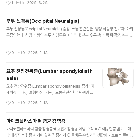
작성시간
1
6
2025. 3. 25.
미세한 파열이 발생하면 높은 대동맥 압력으로 인해 대동맥의 중막이장축으로(길이
방향으로) 찢어지면서 대동맥이 진성 내강(true lumen,원래 피가 흐르던 공간)과
가성 내강(false lumen, 박리로 인해 분리되어 새로이 생긴 공간)으로 분리되는데,
후두 신경통(Occipital Neuralgia)
이를 대동맥 질환이라 한다.증상갑자기 참을 수 없는, 말 그대로 ‘찢..
글 내용
후두 신경통(Occipital Neuralgia) 증상-두통 관련질환-양성 뇌종양 진료과-마취
통증의학과, 신경과 정의 후두 신경통은 머리의 뒷부분(후두부)과 목 뒤쪽(경추부)
에 생기는 통증이 생기는 질환을 말합니다. 이 통증은 후두 신경의 분포에 따라 생깁
니다. 머리 후두부의 제2경추에 분포하는 후두 신경이 압박되거나 이 부위에 염증
작성시간
0
0
2025. 2. 13.
이 있는 경우 혹은 이부위가 손상된 경우에는 간헐적인 통증이 발생합니다. 베개
를 베고 눕지 못합니다. 오랫동안 후두부가 눌리면 통증이 악화되기도 합니다. 원인
후두 신경통은 대표적인 원인은 과도한 스트레스에서 비롯되며 이외에도 압박, 염
요추 전방전위증(Lumbar spondylolisth
증, 손상, 양성 종양 등이 원인이 되기도 하지만, 뚜렷한 원인을 찾지 못하는 경우
esis)
도 많습니다. 간혹 키아리 증후군, 요산 침착에 의해 제2..
글 내용
요추 전방전위증(Lumbar spondylolisthesis)증상 : 자
세이상, 파행, 보행이상, 저림, 요통관련질환 : 퇴행성 척
추 장애, 외상에 의한 척추 손상, 강직성 척추염,
작성시간
0
0
2025. 2. 12.
요추관 협착증, 요통, 척추병증, 노인성 척추후만증진료
과 : 신경외과, 정형외과동의어 : 요추전위증,척추전방전위
증,척추전위증========================정의
마이코플라스마 폐렴균 감염증
요추 전방전위증은 하나의 척추가 여기에 인접하는 밑의
글 내용
마이코플라스마 폐렴균 감염증◀ 호흡기감염병 예방 수칙 ▶○ 예방접종 받기 - 해
척추에 비해 정상적인 정렬을 이루지 못하고 앞으로 빠져
당 대상자는 접종 시기에 맞춰 접종하기 ○ 올바른 손씻기의 생활화 - 흐르는 물에 비
있는 상태를 말합니다. 요추 전방전위증을 유발하는 원인