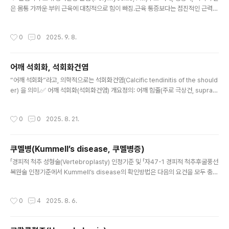
은 몸통 가까운 부위 근육에 대칭적으로 힘이 빠짐.근육 통증보다는 점진적인 근력
저하가 주 증상.성인에서 흔함.피부근염 (Dermatomyositis, DM)다발성 근염과
유사한 근육 약화 + 특징적인 피부 발진(보라색 눈꺼풀 발진, 손가락 관절 주위 붉은
작성시간
0
0
2025. 9. 8.
발진).성인에서는 종양(암)과 연관되기도 함.소아에서는 석회화(칼슘 침착) 동반 가
능.포함체 근염 (Inclusion Body Myositis, IBM)주로 50세 이상에서 발생, 서서
히 진행.허벅지 근육, 손가락 굽히는 근육 약화 → 넘어지거나 물건 잡기 힘듦.약물치
어깨 석회화, 석회화건염
료 반응이 거의 없음.면역매개 괴사성 근병증 (Immune-mediated necrotiz..
글 내용
“어깨 석회화”라고, 의학적으로는 석회화건염(Calcific tendinitis of the should
er) 을 의미.✅ 어깨 석회화(석회화건염) 개요정의: 어깨 힘줄(주로 극상건, supras
pinatus tendon)에 칼슘 결정(수산화인회석, Hydroxyapatite) 이 침착되어 통
증과 운동 제한을 일으키는 질환.호발 연령: 30~50대, 특히 여성에서 상대적으로
작성시간
0
0
2025. 8. 21.
흔함.주된 발생 부위: 회전근개(극상건 > 극하건, 견갑하건 순).✅ 원인 및 병태생리
정확한 원인은 불명확,힘줄 퇴행성 변화혈류 장애대사 이상(칼슘 대사 불균형)등.병
리학적 단계형성기(Formative phase) : 칼슘 침착이 서서히 형성휴지기(Rest ph
쿠멜병(Kummell’s disease, 쿠멜병증)
ase) : 증상 없는 경우 많음흡수기(Resorptive phase) :..
글 내용
「경피적 척추 성형술(Vertebroplasty) 인정기준 및 「자47-1 경피적 척추후굴풍선
복원술 인정기준에서 Kummell’s disease의 확인방법은 다음의 요건을 모두 충족
하여야 함. - 다 음 - 가. 방사선일반영상진단상 공기간극(Air Cleft)이 보이거나, M
RI상 추체 내 유체신호(Fluid Signal)가 있거나, CT상 종판과 연결되지 않은 가스
작성시간
0
4
2025. 8. 6.
음영(Gas Shadow)이 확인된 경우 나. 방사선일반영상진단의 굴곡·신전 비교에서
전방 추체 높이의 변화가 확인된 경우 ■ 건강보험심사평가원 공고 제2024-282호
(2025.1.1. 시행) ■ 개정 사..