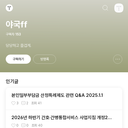
검색하기
티스토리
야국ff
구독자
153
당당하고 즐겁게.
구독하기
방명록
신고하기 레이어
열기
인기글
본인일부부담금 산정특례제도 관련 Q&A 2025.1.1
3
2
조회
41
2026년 하반기 간호·간병통합서비스 사업지침 개정20
26.7.1
0
0
조회
40