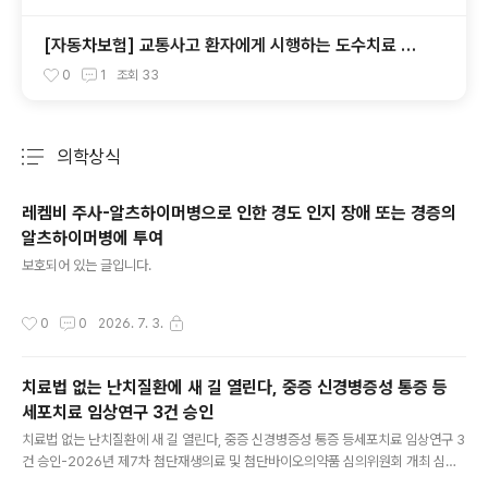
[자동차보험] 교통사고 환자에게 시행하는 도수치료 적
용기준
0
1
조회
33
의학상식
분류 전체보기
주요 글 목록
레켐비 주사-알츠하이머병으로 인한 경도 인지 장애 또는 경증의
알츠하이머병에 투여
글 내용
보호되어 있는 글입니다.
작성시간
0
0
2026. 7. 3.
치료법 없는 난치질환에 새 길 열린다, 중증 신경병증성 통증 등
세포치료 임상연구 3건 승인
글 내용
치료법 없는 난치질환에 새 길 열린다, 중증 신경병증성 통증 등세포치료 임상연구 3
건 승인-2026년 제7차 첨단재생의료 및 첨단바이오의약품 심의위원회 개최 심의
위원회는 재생의료기관에서 제출한 실시계획 총 6건 및 첨단재생의료안전관리기관