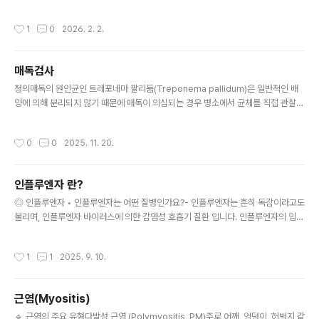
e)은 경골(Tibia), 비골(Fibula), 거골(Talus) 3개의 뼈가 만나서 이루는 관절이다.
발목 부위에서 경골과 비골에 발생하는 골절을 주로 발목 골절이라 부른다. 흔히 복
작성시간
1
0
2026. 2. 2.
사뼈 또는 복숭아뼈라 불리는 부분의 골절이다. 발목 내측의 복사뼈는 내과(Medial
malleolus)라고 하며, 외측의 복사뼈는 외과(Lateral malleolus)라고 한다. 골절
된 부위에 따라 내과골절, 외과골절이라고 하며, 둘 다 부러지면 양과골절(Bimalleo
매독검사
lar fracture)이라고 한다. 양과골절에 원위 경골의 후방 골절이 동반 되면 삼과골
글 내용
절..
정의매독의 원인균인 트레포네마 팔리둠(Treponema pallidum)은 일반적인 배
양에 의해 분리되지 않기 때문에 매독이 의심되는 경우 병소에서 균체를 직접 관찰하
거나 면역학적 방법에 의해 간접적으로 검출한다. 균체를 직접 관찰하는 방법은 제한
된 검사실에서만 실시되고, 일반 검사실에서는 혈청 내 매독과 관련된 항체를 검출하
작성시간
0
0
2025. 11. 20.
는 혈청학적 검사가 흔하게 이용되고 있다.트레포네마 팔리둠종류1) 비트레포네마
검사: 매독균에 의해 손상된 세포로부터 유리된 지질단백 성분과 매독균에 있는 지질
성분에 대한 항체를 검사한다. 주로 매독의 선별과 치료 후 경과 추적에 사용된다.시
인플루엔자 란?
행되는 검사 종류는 다음과 같다. - VDRL(Veneral disease research laborat
글 내용
ory) - RPR(Rapid plas..
◎ 인플루엔자 • 인플루엔자는 어떤 질병인가요?- 인플루엔자는 흔히 독감이라고도
불리며, 인플루엔자 바이러스에 의한 감염성 호흡기 질환 입니다. 인플루엔자의 임상
증상은 경증에서 중증까지 나타날 수 있으며 심한 경우 입원이 필요하거나 사망에까
지 이를 수 있습니다. 특히, 65세 이상 성인, 임신부, 어린이 등은 폐렴 등 합병증이
작성시간
1
1
2025. 9. 10.
발생하거나 입원할 위험이 높습니다.• 인플루엔자는 어떻게 감염되나요?- 인플루엔
자는 기침, 재채기 등을 통해 사람 간 전파가 됩니다. 기침/재채기에 의해 다른 사람
이나 물체에 묻은 비말을 만진 손을 씻지 않고 눈, 입 또는 코를 만지는 경우에도 인플
근염(Myositis)
루엔자 바이러스에 감염될 수 있습니다.• 인플루엔자 감염 시 증상은 무엇인가요?-
글 내용
인플루엔자 바이러스에 감염되면 1~4일(평균 2일..
🔹 근염의 주요 유형다발성 근염 (Polymyositis, PM)주로 어깨, 엉덩이, 허벅지 같