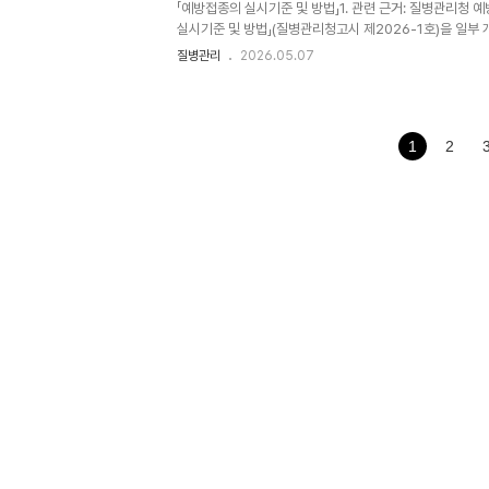
「예방접종의 실시기준 및 방법」1. 관련 근거: 질병관리청 예
실시기준 및 방법」(질병관리청고시 제2026-1호)을 일부 
방접종의 실시기준 및 방법(별표1)질병대상표준접종시기사람
질병관리
2026.05.07
18~26세 여성은 저소득층으로한정함- 12세~14세는 0개월
개월, 6개월 간격으로 3회 접종을 실시한다.인플루엔자- 6
내 1회 접종을 실시한다.- 단, 과거 접종력이 없..
1
2