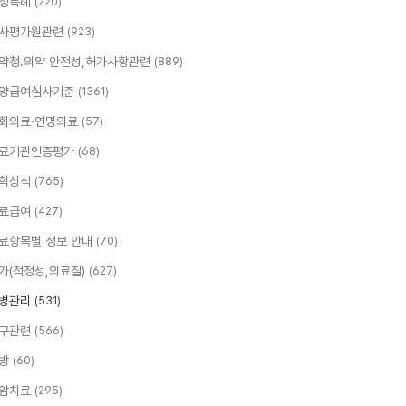
정특례
(220)
사평가원관련
(923)
약청.의약 안전성,허가사항관련
(889)
양급여심사기준
(1361)
화의료·연명의료
(57)
료기관인증평가
(68)
학상식
(765)
료급여
(427)
료항목별 정보 안내
(70)
가(적정성,의료질)
(627)
병관리
(531)
구관련
(566)
방
(60)
암치료
(295)