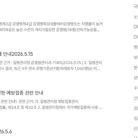
=I. 한타바이러스 심폐증후군(안데스바이러스 감염) 질병 개요※ 추가 조
국
rthohantavirus속에 속하는 안데스바이러스(Andes virus,
노출), 이에 오염된 환경(물건, 표면, 음식물 ..
노
 감염병제3급 감염병제4급 감염병특성생물테러감염병또는 치명률이 높거
D
압격리와같은 높은 수준의 격리가필요한 감염병(18종)전파가능성을고
요한 감염병 (21종)발생을 계속감시할 필요가 있어 발생 또는 유행 시
D
사하기 위하여표본감시 활동이 필요한 감염병 (24종)종류1. 에볼라
병
 남아메리카출혈열6. 리프트밸리열7. 두창8. 페스트 9. 탄저 10. 보
급성호흡기증후군(SARS)..
안내2026.5.15
보
근거 : 질병관리청 감염병관리과-1185(2026.5.15.) 2. 질병관리
분
시 결과, 최근 3주 연속 유행기준(9.1명/외래환자 1,000명당) 이하
일 발령했던 인플루엔자 유행주의보를 아래와 같이 해제함을 알려와 안내하
상
ke illness) : 38℃ 이상의 발열과 함께 기침 또는 인후통을 보이는 경
6.9명 ..
수
전한 예방접종 관련 안내
신
 관련 안내1. 관련 근거: 가. 질병관리청 예방접종관리
관한 법률」 제24조 및 제32조 2. 질병관리청에서 국가예방접종에 사용 중
심
 사정으로 공급 중단 예정(2026.7.13.)임과 이에 따라 이후 폐렴구
심
함을 알려와 안내하니, 업무에 참고하시기 바랍니다. - 기존 PCV13으
0으로 교차접종 가능 * 고위험군인 경우 기본접종 내 PCV20 접종력
산
.5.6