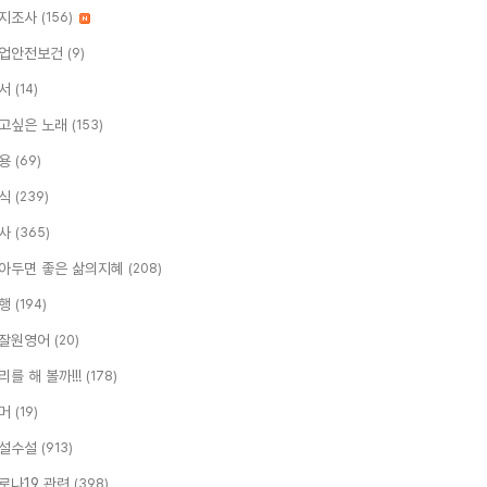
지조사
(156)
업안전보건
(9)
서
(14)
고싶은 노래
(153)
용
(69)
식
(239)
사
(365)
아두면 좋은 삶의지혜
(208)
행
(194)
잘원영어
(20)
리를 해 볼까!!!
(178)
머
(19)
설수설
(913)
로나19 관련
(398)