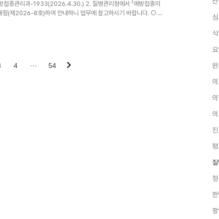
산
방접종관리과-1933(2026.4.30.) 2. 질병관리청에서 「예방접종의
개정(제2026-8호)하여 안내하니 업무에 참고하시기 바랍니다. ○ 예
심
유두종바이러스감염증- 12세~26세 여성 및12세 남성 * 단,
, 6개월 간격으로 2회 접종을 실시한다.- 15세~26세는 0개월, 2
식
5세 이상- 생후 6개월~14세- 임신부- 매년 국가예방접종 사업 시기
요
3
4
···
54
완
의
의
의
진
평
질
청
한
항