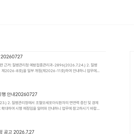
20260727
 근거: 질병관리청 예방접종관리과-2896(2026.7.24.) 2. 질병
제2026-8호)을 일부 개정(제2026-11호)하여 안내하니 업무에
환자’ 추가(「예방접종의 실시기준 및 방법」 별표1) - '조혈모세포
·파상풍·백일해], [폴리오], [b형헤모필루스인플루엔자], [폐렴구균],
염], [사람유두종바이러스감염증], [인플루엔자] * 일부 개정 시행일:
행 안내20260727
7.23.) 2. 질병관리청에서 조혈모세포이식환자의 면연력 증진 및 경제
로 확대하여 시행 예정임을 알려와 안내하니 업무에 참고하시기 바랍니
 지원 백신(17개)의 접종 비용 ※ HPV 백신은 허가사항 등을 고려하여
 시행비와 동일 ○ (백신비) 국가예방접종 위탁의료기관 비용 공고 백신
27. 시행) 다. 사업 시기: 2026.7.27.(월) ~ * 단, 2026년 조혈모
공고 2026.7.27