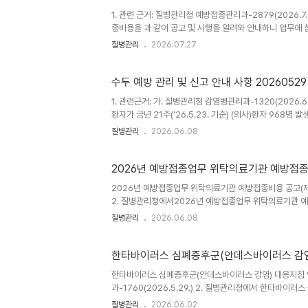
1. 관련 근거: 질병관리청 예방접종관리과-2879(2026.
종비용을 과 같이 공고 및 시행을 알려와 안내하니 업무에 
예방접종비용 중 백신비(붙임 [별표1] 참조) 나. 2026년
질병관리
2026.07.27
1] 참조) ※ 조혈모세포이식환자 전 연령 확대 이후 접종 건부
(허가사항 등에 따른 유효한 접종)시 지급하며, 어린이용은 기공
의: 질병관리청(1339, 04..
수두 예방 관리 및 신고 안내 사항 20260529
1. 관련근거: 가. 질병관리청 감염병관리과-1320(2026.6.
환자가 금년 21주('26.5.23. 기준) (의사)환자 968명 
명) 대비 8.1%(1,034명) 증가함에 따라 수두 감염 예방
질병관리
2026.06.08
리지침을 알려와 안내하니 업무에 참고하시기 바랍니다. *발생추이:
(20주) 1,105명 → (21주) 968명===============
2026년 예방접종업무 위탁의료기관 예방접종
2026년 예방접종업무 위탁의료기관 예방접종비용 공고(제4차
2. 질병관리청에서2026년 예방접종업무 위탁의료기관 예
하시기 바랍니다. ○ 공고 내용 가. 예방접종업무 위탁의료기
질병관리
2026.06.08
탁의료기관 예방접종비용 중 시행비(붙임 [별표2] 참조) - 
년 B형간염 주산기감염 예방사업 지원비용 (변경없음) ○ 시행일:
2258) ※ 공고 위치: 질..
한타바이러스 심폐증후군(안데스바이러스 감염
한타바이러스 심폐증후군(안데스바이러스 감염) 대응지침 
과-1760(2026.5.29.) 2. 질병관리청에서 한타바
러스 심폐증후군(안데스바이러스 감염) 대응지침」을 과 같이
질병관리
2026.06.02