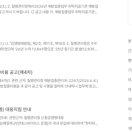
7.23.) 2. 질병관리청에서2026년 예방접종업무 위탁의료기관 예방접
참고 하시기 바랍니다. ○ 공고 내용 가. 예방접종업무 위탁의료기관
 조혈모세포이식환자의 A형간염 성인용 백신비: 34,820원(붙임 [별표
터 비용 지급(2026.7.27. 이후) ※ A형간염 백신 성인용으로 접종
고된 백신비용으로 지급 ○ 시행일: 2026.7.27.(월) ○ 관련 문
분
1.) 나. 「감염병예방법」 제2조, 제11조, 제18조 2. 질병관리청은 수두
발생하였으며 '26년 누적 13,869명으로 '25년 동기간 발생(12,835
간
 및 확산 방지를 위해수두 예방 관리·신고 방법, 예방접종 대상 감염병 관
 (17주) 997명 → (18주) 975명 → (19주) 1,044명 →
병
..
기
비용 공고(제4차)
의
)1. 관련 근거: 질병관리청 예방접종관리과-2247(2026.6.4.)
방접종비용을 과 같이 공고 및 시행을 알려와 안내하니 업무에 참고
의
관 예방접종비용 중 백신비(붙임 [별표1] 참조) 나. 예방접종업무 위
2026년 위탁의료기관 예방접종비용 중 시행비 (변경없음) - 2026
검
 2026.6.8.(월) ○ 관련 문의: 질병관리청(1339, 043-913-
) 대응지침 안내
자
안내1. 관련근거: 질병관리청 신종감염병대응
개
이러스 심폐증후군(안데스바이러스 감염)의 국내 유입에 대비하여 「한타바이
개
 알려온 바, 업무에 참고하여 주시기 바랍니