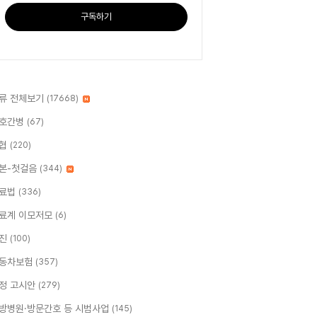
구독하기
류 전체보기
(17668)
호간병
(67)
협
(220)
본-첫걸음
(344)
료법
(336)
료계 이모저모
(6)
진
(100)
동차보험
(357)
정 고시안
(279)
방병원·방문간호 등 시범사업
(145)