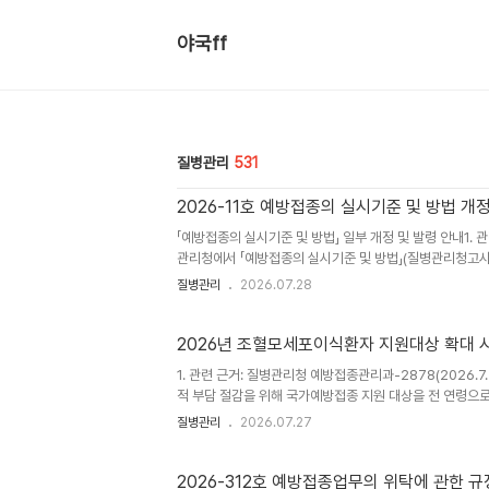
야국ff
질병관리
531
2026-11호 예방접종의 실시기준 및 방법 개정
「예방접종의 실시기준 및 방법」 일부 개정 및 발령 안내1. 관련
관리청에서 「예방접종의 실시기준 및 방법」(질병관리청고시 
참고하시기 바랍니다. ○국가예방접종 대상에 ‘조혈모세포이식
질병관리
2026.07.28
이식환자' 추가 국가예방접종 대상: [B형간염], [디프테리아
[홍역·유행성이하선염·풍진], [수두], [A형간염], [일본뇌
2026.7.27. 붙임 1. [질병관리청..
2026년 조혈모세포이식환자 지원대상 확대 시
1. 관련 근거: 질병관리청 예방접종관리과-2878(2026.
적 부담 절감을 위해 국가예방접종 지원 대상을 전 연령으
다. 가. 사업 대상 나. 지원 내용: 국가예방접종 대상 감염병
질병관리
2026.07.27
남·녀 26세까지 지원 ○ (시행비) 2026년 위탁의료기관
비로 지급 ※ 질병관리청 공고 제2026-312호(7.24. 공고, 7.
세포이..
2026-312호 예방접종업무의 위탁에 관한 규정 