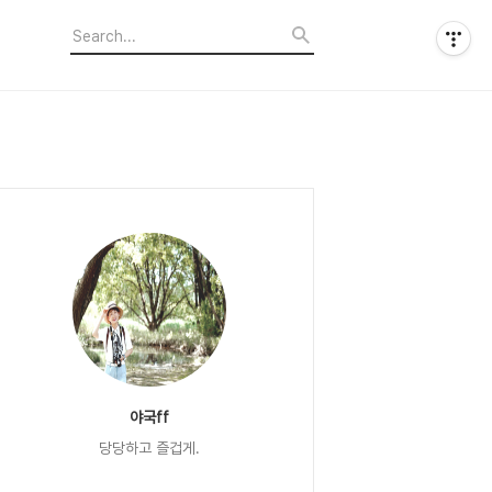
야국ff
당당하고 즐겁게.