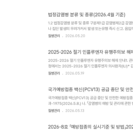
다.================================
사 과정에서 변동 가능구 분내 용병원체▫Hantaviridae과 O
ANDV) 감염경로▫감염된 설치류의 소변·분변·타액 등에 접촉(
법정감염병 분류 및 종류(2026.4월 기준)
1.2 법정감염병 분류 및 종류 구분제1급 감염병제2급
나 집단 발생의 우려가커서 발생 또는유행 즉시 신고. 음
려하여 발생 또는 유행 시 24시간 이내에 신고. 격리가 필
질병관리
2026.05.20
24시간 이내신고하여야하는 감염병 (28종)유행 여부를조
바이러스병2. 마버그열 3. 라싸열 4. 크리미안콩고출혈열5.
툴리눔독소증11. 야토병 12. 신종감염병증후군1)13. 중증
2025-2026 절기 인플루엔자 유행주의보 해제 
2025-2026 절기 인플루엔자 유행주의보 해제 안내1. 관련 
청에서는 2025-2026 절기 인플루엔자 의사환자(ILI)* 감
로 낮은 수준의 발생을 보여, 지난 2025년 10월 17
질병관리
2026.05.19
니 관련 업무에 참고하시기 바랍니다. * ILI(Influenza li
우 ** 최근 4주간 의사환자 분율 : (16주) 10.1명 → (17주) 
국가예방접종 백신(PCV13) 공급 중단 및 안
국가예방접종 백신(PCV13) 공급 중단 및 안전한 예방접종
과-1975(2026.5.8.) 나. 「감염병의 예방 및 관리에 
인 폐렴구균 백신 PCV13(프리베나13)이 제조사(화이자社)
질병관리
2026.05.13
균 예방접종은 PCV15 또는 PCV20 백신으로 시행해야 
로 접종을 시작한 경우, 남은 차수는 PCV15 또는 PCV2
이 있는 경우 보강..
2026-8호 「예방접종의 실시기준 및 방법」2026