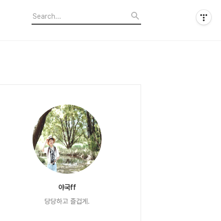
야국ff
당당하고 즐겁게.