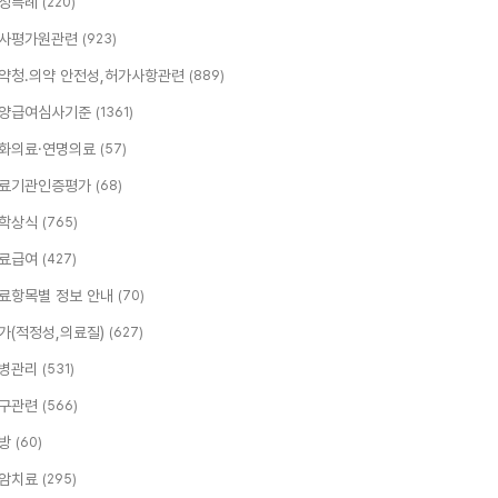
정특례
(220)
사평가원관련
(923)
약청.의약 안전성,허가사항관련
(889)
양급여심사기준
(1361)
화의료·연명의료
(57)
료기관인증평가
(68)
학상식
(765)
료급여
(427)
료항목별 정보 안내
(70)
가(적정성,의료질)
(627)
병관리
(531)
구관련
(566)
방
(60)
암치료
(295)