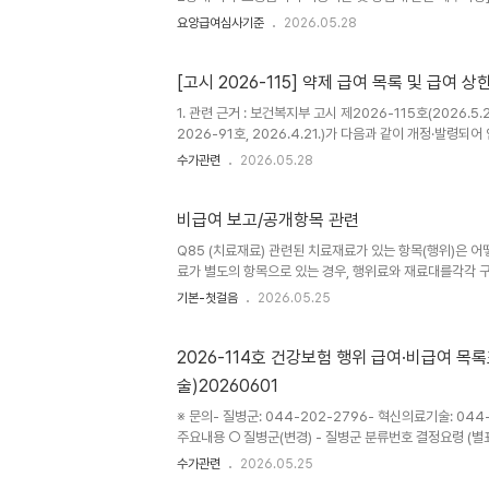
정ㆍ발령합니다.2026년 5월 27일보건복지부장관 「요양
요양급여심사기준
2026.05.28
기준 및 방법에 대한 세부사항 일부를 다음과 같이 개정한다. Ⅱ.
램 등)”를 별지 1과 같이 신설하고, “[일반원칙] 당뇨병용제, [
Filgotinib 경구제(품명: 지셀레카정 10..
[고시 2026-115] 약제 급여 목록 및 급여
1. 관련 근거 : 보건복지부 고시 제2026-115호(2026.5
2026-91호, 2026.4.21.)가 다음과 같이 개정·발령되어
지2, 별지3, 별지4, 별지5 - (삭제)별표1의별지6, 별지7
수가관련
2026.05.28
삭제되는 약제는 2026년 11월 30일까지 요양급여 대상 
업무포털'에서 인가된 대상자에 한해서만 공개 - 약가유연계약된 
비급여 보고/공개항목 관련
Q85 (치료재료) 관련된 치료재료가 있는 항목(행위)은 
료가 별도의 항목으로 있는 경우, 행위료와 재료대를각각 
료(개수) EZ8710000관상동맥내 광학파 단층촬영관상동
기본-첫걸음
2026.05.25
도 초음파 유방 생검용(9) EZ9910001기관지내시경초음
시경초음파 [가이드시스를 이용한 경우 포함] 내시경초음파 
이용한 세침흡인술용(19)EZ9940000혈관내초음파 혈관내
2026-114호 건강보험 행위 급여·비급여 
술)20260601
※ 문의- 질병군: 044-202-2796- 혁신의료기술: 044
주요내용 ○ 질병군(변경) - 질병군 분류번호 결정요령 (별표3
관조영술 영상을 활용한 인공지능기반 뇌 대혈관폐색 선별 검
수가관련
2026.05.25
메타기억훈련 디지털 치료기기를 이용한 경도 인지장애 환자의 인지중