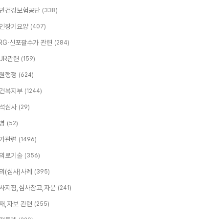
민건강보험공단
(338)
인장기요양
(407)
RG·신포괄수가 관련
(284)
UR관련
(159)
원행정
(624)
건복지부
(1244)
석심사
(29)
병
(52)
가관련
(1496)
의료기술
(356)
의(심사)사례
(395)
사지침,심사참고,자문
(241)
재,자보 관련
(255)