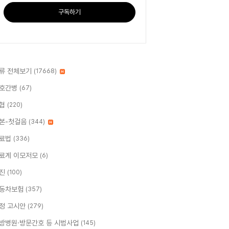
구독하기
류 전체보기
(17668)
호간병
(67)
협
(220)
본-첫걸음
(344)
료법
(336)
료계 이모저모
(6)
진
(100)
동차보험
(357)
정 고시안
(279)
방병원·방문간호 등 시범사업
(145)