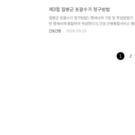
-----------------------------------------
제3절 질병군 포괄수가 청구방법
질병군 포괄수가 청구방법1. 명세서의 구분 및 작성방법가
한 명세서에 통합하여 작성한다.1) 간호·간병통합서비스 
01목에 산정하고 변경일 항목에 실시일자를 기재한다.2
간호간병
2026.05.23
세서에 통합하여 작성하되, 간호·간병료줄번호단위특정내역항목
통합서비스 병동 적용일 이전부터계속해당병동에입원한환자
나. 간호·간병통합서비스 병동과 일반병동에연이어 입원한경
1
2