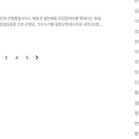
산
-□ 주요내용○ 제9차 한국표준질병 사인분류(KCD) 개정('26.1.1.시..
심
. 간호·간병통합서비스 병동과 일반병동 요양급여비용 명세서는 동일
식
병동입원료중 간호·간병료, 가산수가를 질병군명세서진료 내역 02항
) 동일 수진자의간호·간병통합서비스 병동과 일반병동명세서는하나의명
요
JT003에해당입원 기간(From/To)을 기재한다. 3) 간호·간병
완
의병동 적용일전·후 명세서는 하나의 명세서에 통합하여 작성한다.
우, 요양개시일은최초에 입원한 날로 기재하고, 요양급..
의
3
4
5
의
의
진
평
질
청
한
항