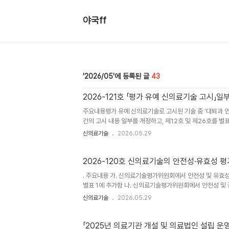
야국ff
2026/05
43
2026-121호 「평가 유예 신의료기술 고시」일
주요내용평가 유예 신의료기술로 고시된 기술 중 ‘대퇴과 
건의 고시 내용 일부를 개정하고, 제12호 및 제26호를 별
2026 - 121호 「신의료기술평가에 관한 규칙」제3조제5항
신의료기술
2026.05.29
109호, 2026. 5. 4.)를 다음과 같이 개정ㆍ발령합니
정평가 유예 신의료기술 고시 일부를 다음과 같이 개정한다.별
임 1과 같이 변경한다. 부 칙이 고시는 발령한 날부터 시행한다
2026-120호 신의료기술의 안전성·유효성 
. 주요내용 가. 신의료기술평가위원회에서 안전성 및 유효
별표 1에 추가함 나. 신의료기술평가위원회에서 안전성 
이용한 성인 주요우울장애 환자의 인지행동치료’ 1건을 별표
신의료기술
2026.05.29
1건을 삭제함-----------------보건복지부고시 제2
의한「신의료기술의 안전성·유효성 평가결과 고시」(보건복지부 고시
합니다.2026년 5월 29일보건복지부장관 「신의료기술의
「2025년 의료기관 개설 및 의료법인 설립 