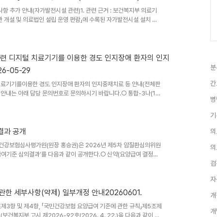
사항 추가 안내(자가발전시설 관련)1. 관련 근거 : 보건복지부 의료기
의료기관 개설 및 의료법인 설립 운영 편람」에 수록된 자가발전시설 설치 및
무에 참고하시기 바랍니다. ※ 「2025년 의료기관 개설 및 의료법인
여 안내 ○ (변경사항) 편람 49~50p. 자가발전시설 설치 및 운영
발전시설 대체 불가 관련 지자체 개설 허가 시 유권해석 및 감사원 감
타기억훈련 디지털 치료기기를 이용한 경도 인지장애 환자의 인지
분
-05-29
간
지털 치료기기를이용한 경도 인지장애 환자의 인지중재치료 등 안내(전체판
한 안내는 아래 담당 문의번호로 문의하시기 바랍니다.○ 통합-3나(1)
병
혈관폐색 선별 검사(제품명: JLK-LVO) 관련 (디지털의료기술등
영상을 활용한 인공지능기반 유방암 진단 보조(제품명: CadAI-B for
기
35○ 통합-4 메타기억훈련 디지털 치료기기를 이용한 경도 인지장애 환자
결과 공개
의
 건강보험심사평가원(원장 홍승권)은 2026년 제5차 암질환심의위원
의
 급여기준 심의결과’를 다음과 같이 공개한다.○ 신약(요양급여 결정신
검
과요양급여결정신청림카토주(안발캅타젠오토류셀)주식회사큐로셀두 가
 림프종(DLBCL) 및원발성 종격동 거대 B 세포 림프종(PMBCL)
자
라브탄신)한국애브비(주)이전에 한 가지에서 세 가지의전신 요법을
반 화학요법에 저항성이 있는고등급 장액성 상피성..
관한 세부사항(약제) 일부개정 안내20260601.
개
조제3항 및 제4항, 「국민건강보험 요양급여 기준에 관한 규칙」제5조제
개
건복지부 고시 제2026-92호(2026. 4. 22.)을 다음과 같이 개