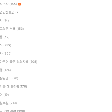
지조사
(156)
업안전보건
(9)
서
(14)
고싶은 노래
(153)
용
(69)
식
(239)
사
(365)
아두면 좋은 삶의지혜
(208)
행
(194)
잘원영어
(20)
리를 해 볼까!!!
(178)
머
(19)
설수설
(913)
로나19 관련
(398)