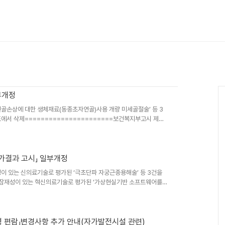
부개정
연골손상에 대한 생체재료(동종초자연골)사용 개량 미세골절술’ 등 3
표에서 삭제======================보건복지부고시 제
에 의한 「평가 유예 신의료기술 고시」(보건복지부 고시 제2026 -
다.2026년 5월 29일보건복지부장관「평가 유예 신의료기술 고시」 일부개
표의 제12호, 제26호를 삭제하고, 제23호, 제39호, 제56호를 붙
. ［붙..
평가결과 고시」 일부개정
성이 있는 신의료기술로 평가된 ‘극초단파 자궁근종용해술’ 등 3건을
및 잠재성이 있는 혁신의료기술로 평가된 ‘가상현실기반 소프트웨어를
 3에 추가하고, 혁신의료기술로 고시된 기술 중 ‘선택적 망막치료술’
026 - 120호「의료법」제53조 및「신의료기술평가에 관한 규칙」제4조에
 제2026 - 108호, 2026. 5. 4.)를 다음과 같이 개정ㆍ발령
 안전성ㆍ유효성..
운영 편람」변경사항 추가 안내(자가발전시설 관련)