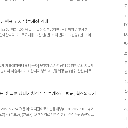
급여의 적용기준 및 방법에 관한 세부사항」일부개정 요양급여의 적용
국
 약제 “[430] Vosoritide 주사제(품명: 복스조고주 0.4 밀리그
142] Apremilast 경구제(품명 : 오테리아정 등), [142]
노
 상한금액표 고시 일부개정 안내
D
.26.) 2. 「약제 급여 목록 및 급여 상한금액표」(보건복지부 고시 제
D
 안내합니다. 가. 주요내용 - (신설) 별표1의 별지1 - (변경) 별표1의 별
 나. 시행 : 붙임 참조 ※ 별표1의 개정 규정에도 불구하고 '별지6'에 따라
병
다. 참고사항 - 약가유연계약 약제의 별도 합의 상한금액은 '요양기관
약제 현황은 '심사평가원 홈페이지(hira.or.kr) → 제도 ..
보
분
어떻게 제출해야하나요? [목차] 보고자료/가격공개 ○ 행위료와 치료재
구분하여 제출하시기 바랍니다.행위코드/행위명칭/ (행위 관련)치료재
상
맥내 광학파 단층촬영용(4) EZ9870000진공보조 유방 생검시 유
수
파 내시경 초음파를 이용한 세침흡인술용(19),EZ9910002기관지내
가이드시스 KIT(4) EZ9920000내시경초음파 내시경 초음파를
신
영상카테타(7)SZ08500..
목록표 및 급여 상대가치점수 일부개정(질병군, 혁신의료기
심
-202-2794○ 문의: 디지털의료기술등재부(033-739-1835) 가.
심
) ~ (별표5), (별표7) ○ 혁신의료기술(신설) - 전산화단층촬영 혈
산
사 - 유방 초음파 영상을 활용한 인공지능기반 유방암 진단 보조 -
재치료 나. 시행일 : 2026.6.1.(월)부터---------------