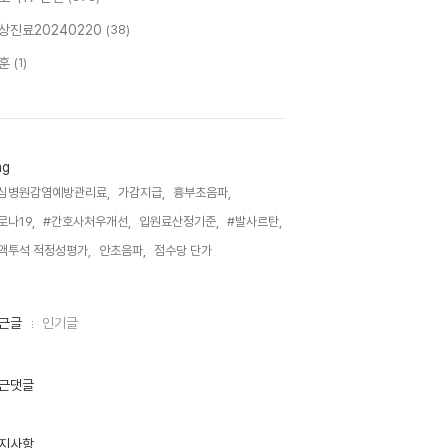
상진료20240220
(38)
훈
(1)
ag
심병원감염예방관리료,
가감지급,
흉부초음파,
로나19,
#간호사처우개선,
입원료산정기준,
#발사르탄,
액투석 적정성평가,
안초음파,
점수당 단가,
근글
인기글
근댓글
지사항