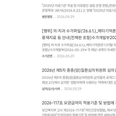
「2025년 의료기관 개설 및 의료법인 설립 운영 편람」변경
관정책과-3874(2026.5.22.) 2. 현행 「2025년 
운영 기준 관련 내용이 아래와 같이 보완되어 안내하오니 업
병원행정
2026.05.29
설립 운영 편람」 전문은 수정 전으로 수정되는 부분만 발췌하
기준 관련 내용 보완 - 무정전 전원공급장치(UPS)로 자가
사 지적 사항 추가 붙임: 1. 자가발전시설..
[행위] 의·치과 수가파일('26.6.1.)_메
중재치료 등 안내(전체판 포함)수가개발부2026
[행위] 의·치과 수가파일('26.6.1.)_메타기억훈련 디
포함)/수가개발부/2026-05-29※ 각 해당 내역의 자세
전산화단층촬영 혈관조영술 영상을 활용한 인공지능기반 뇌 대
수가관련
2026.05.29
재부) ☎ 033-739-1835○ 통합-3다(1) 유방 초음파
Breast) (디지털의료기술등재부) ☎ 033-739-18
의 인지중재치료(제품명: 코그테라(Cogthera)) ..
2026년 제5차 중증(암)질환심의위원회 심의
2026년 제5차 중증(암)질환심의위원회 심의결과 공개□
회(5.27.)에서 심의한 ‘암환자에게 사용되는 약제에 대한
청) 및 급여기준 확대구분품 목제약사효능․효과심의결
심의(심사)사례
2026.05.29
지 이상의 전신 치료 후재발성 또는 불응성 미만성 거대B 세포
성인 환자의 치료급여기준미설정엘라히어주(미르베툭시맙소
받은 적이 있고,엽산 수용체 알파(FRα) 양성이면서백금기
2026-117호 요양급여의 적용기준 및 방법에 
보건복지부 고시 제2026-117호「국민건강보험법」 제41
2항에 따라「요양급여의 적용기준 및 방법에 관한 세부사항」(보