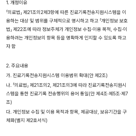
1.
개정이유
「
의료법
」
제
21
조의
2
제
3
항에 따른 진료기록전송지원시스템을 이
용
하는 대상 및 범위를 구체적으로 명시하고 하고
「
개인정보 보호
법
」
제
22
조에 따라 정보주체가 개인정보 수집
·
이용 목적
,
수집
·
이
용하려는 개인정보의 항목 등을 명확하게 인지할 수 있도록 하고
자 함
2.
주요내용
가
.
진료기록전송지원시스템 이용범위 확대
(
안 제
2
조
)
나
.
「
의료법
」
제
21
조의
2,
제
21
조의
3
에 따라 진료기록전송지원시
스템을 통한 진료기록 전송행위의 용어 통일
(
안 제
4
조
·
제
5
조
·
제
7
조
)
다
.
개인정보 수집 및 이용 목적과 항목
,
제공대상
,
보유기간을 구
체화
(
별지 제
2
호서식
)