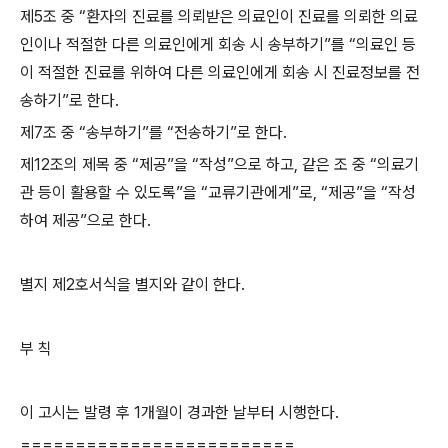
제
5
조 중
“
환자의 진료를 의뢰받은 의료인이 진료를 의뢰한 의료
인이나 적절한 다른 의료인에게 회송 시 송부하기
”
를
“
의료인 등
이 적절한 진료를 위하여 다른 의료인에게 회송 시 진료정보를 전
송하기
”
로 한다
.
제
7
조 중
“
송부하기
”
를
“
전송하기
”
로 한다
.
제
12
조의 제목 중
“
제공
”
을
“
작성
”
으로 하고
,
같은 조 중
“
의료기
관 등이 활용할 수 있도록
”
을
“
교류기관에게
”
로
, “
제공
”
을
“
작성
하여 제공
”
으로 한다
.
별지 제
2
호서식을 별지와 같이 한다
.
부 칙
이 고시는 발령 후
1
개월이 경과한 날부터 시행한다
.
=========================