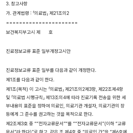
3.
참고사항
가
.
관계법령
:
「
의료법
」
제
21
조의
2
======================
보건복지부고시
제 호
진료정보교류 표준 일부개정고시안
진료정보교류 표준 일부를 다음과 같이 개정한다
.
제
1
조를 다음과 같이 한다
.
제
1
조
(
목적
)
이 고시는
「
의료법
」
제
21
조의
2
제
3
항
,
제
22
조제
4
항
및
「
의료법 시행규칙
」
제
13
조의
4
에 따라 진료기록 전송을 위한 세
부내용의
표준을 정하여 의료인
,
의료기관 개설자
,
의료기관의 장
등에게 그 준수를 권고하는 것을 목적으로 한다
.
제
2
조제
3
호 중
““
전자교류문서
”“
를
““
전자교류문서
”(
이하
“
교류
문서
”
라 한다
)”
로 하고
,
같은 조 제
4
호 중
“
의료인 간
”
을
“
제
6
호에