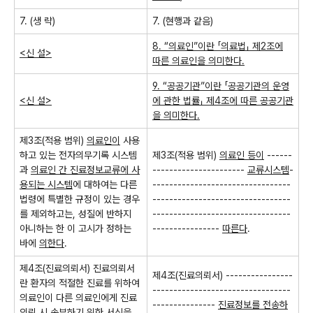
7. (
생 략
)
7. (
현행과 같음
)
8. “
의료인
”
이란
「
의료법
」
제
2
조에
<
신 설
>
따른 의료인을 의미한다
.
9. “
공공기관
”
이란
「
공공기관의 운영
<
신 설
>
에 관한 법률
」
제
4
조에 따른 공공기관
을 의미한다
.
제
3
조
(
적용 범위
)
의료인이
사용
하고 있는 전자의무기록 시스템
제
3
조
(
적용 범위
)
의료인 등이
------
과
의료인 간 진료정보교류에 사
----------------------
교류시스템
-
용되는 시스템
에 대하여는 다른
---------------------------------
법령에 특별한 규정이 있는 경우
---------------------------------
를 제외하고는
,
성질에 반하지
---------------------------------
아니하는 한 이 고시가 정하는
----------------
따른다
.
바에
의한다
.
제
4
조
(
진료의뢰서
)
진료의뢰서
제
4
조
(
진료의뢰서
) ----------------
란 환자의 적절한 진료를 위하여
---------------------------------
의료인이 다른 의료인에게 진료
---------------
진료정보를 전송하
의뢰 시
송부하기
위한 서식을