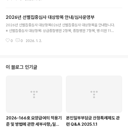
9조 8항2. 2026년도 사전급여 본인부담최고상한액은 843만원이며,3. 사전
급여 청구한 대상자가 요양병원 120일 초과 입원하는 경우 본인부담상한제 최
고상한액 1,096만원이 적용되어 그 차액 분을 공단이 수진자에게 환수 할 수 있
2026년 선별집중심사 대상항목 안내/심사운영부
음을 안내해 주시기 바랍니다.4. 요양기관에서 사전급여 본인부담최고상한액
글 내용
(843만원)을 초과 하지 않음에도 불구하고 청구하는 경우 사후점검을 통해 해
2026년 선별집중심사 대상항목026년 선별집중심사 대상항목을 안내합니다.
당 요양기관에 환수할 수 있으며,5. 2020년부터 요양병원은 본인부담상한제
※ 선별집중심사 대상항목: 상급종합병원 2항목, 종합병원 7항목, 병·의원 11항
사..
목(세부내용 붙임 참조)연번항목상급종합병원(2)종합병원(7)병‧의원(11)비고1
0
0
2026. 1. 2.
평형기능검사[전기안진검사] ○○신규2핵산증폭-다종그룹1, 다종그룹2_성매
개감염균 검사 ○○신규3부항술(자락관법)(2부위 이상) ○신규4척추수술○○
○유지5신경차단술 ○유지6증상 및 행동 평가 척도 검사 ○○유지7뇌성나트
륨이뇨펩타이드, Pro-Brain Natriuretic Peptide 검사 ○○유지8안구광학
단층촬영 ○ 유지9Somatropin 주사제 ○○유지10Methylphenidate H
이 블로그 인기글
Cl 경구제 ○ 유지11검사 다종주1) ○ 유지12면역관문억제제주2)○○ ..
2026-166호 요양급여의 적용기
본인일부부담금 산정특례제도 관
준 및 방법에 관한 세부사항」일부
련 Q&A 2025.1.1