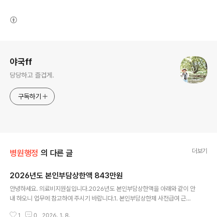
(새창열림)
로그 정보
야국ff
당당하고 즐겁게.
구독하기
더보기
병원행정
의 다른 글
2026년도 본인부담상한액 843만원
글 내용
안녕하세요. 의료비지원실입니다.2026년도 본인부담상한액을 아래와 같이 안
내 하오니 업무에 참고하여 주시기 바랍니다.1. 본인부담상한제 사전급여 근거:
「요양급여비용 청구방법, 심사 청구서·명세서서식 및 작성요령」제1편 제2장 제
1
0
2026. 1. 8.