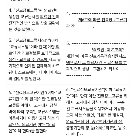
4. “
진료정보교류
”
란 의료인이
4. ------------------------------
생성한 교류문서를
의료인 간
에
------
제
6
호에 따른 진료정보교류기
전자적인 방식으로 상호 교환하
관 간
----------.
는 것을 말한다
.
5. “
진료정보교류시스템
“(
이하
5. ------------------------------
“
교류시스템
“
이라 한다
)
이란
의
--------------
「
의료법
」
제
21
조의
2
료인 간 진료정보를 효과적으로
제
3
항에 따른 진료기록전송지원시스
생성ㆍ교환할 수 있도록
서로 유
템으로서 그 이용자 간 진료정보를 효
기적으로 연계된 컴퓨터의 하드
과적으로 생성ㆍ교환하기 위하여
----
웨어
,
소프트웨어
,
데이터베이스
--------------
의 결합체를 말한다
.
6. “
진료정보교류기관
”(
이하
“
교류기
6. “
진료정보교류기관
“(
이하
“
교
관
”
이라 한다
)
이란 진료정보교류를 위
류기관
“
이라 한다
)
이란 진료정보
해 이 고시에서 정한 바에 따라 구축
교류를 위해 이 고시에서 정한
된 교류시스템을 이용하거나 이용하
바에 따라 구축된 교류시스템을
고자 하는
의료인
,
의료기관 개설자
,
이용하거나 이용하고자 하는
의
의료기관의 장
,
중앙행정기관의 장
,
료인 및 의료기관
(
이하
“
의료
공공기관의 장 등
(
이하
“
의료인 등
”
이
인
“
이라 한다
)
을 말한다
.
라 한다
)
--