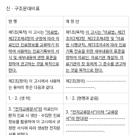
신ㆍ구조문대비표
현 행
개 정 안
제
1
조
(
목적
)
이 고시는
「
의료법
」
제
1
조
(
목적
)
이 고시는
「
의료법
」
제
21
제
22
조제
4
항의 규정에 따라 의
조의
2
제
3
항
,
제
22
조제
4
항 및
「
의료
료인간 진료정보를 교류하기 위
법 시행규칙
」
제
13
조의
4
에 따라 진료
하여 사용하는 진료기록부의 서
기록 전송을 위한 세부내용의 표준을
식 및 세부내용에 관한 표준을
정하여 의료인
,
의료기관 개설자
,
의
정하여 권고하는 것을 목적으로
료기관의 장 등에게 그 준수를 권고하
한다
.
는 것을 목적으로 한다
.
제
2
조
(
정의
)
이 고시에서 사용하
제
2
조
(
정의
) ----------------------
는 용어의 뜻은 다음과 같다
.
----------------.
1.
ㆍ
2. (
생 략
)
1.
ㆍ
2. (
현행과 같음
)
3.
“
전자교류문서
”
란
의료인이
3.
“
전자교류문서
”(
이하
“
교류문
환자 진료 시 생산ㆍ수집한 진료
서
”
라 한다
)
란
--------------------
정보를 활용하여 이 고시에서 규
---------------------------------
정한 서식에 따라 생성한 전자문
---------------------.
서를 말한다
.