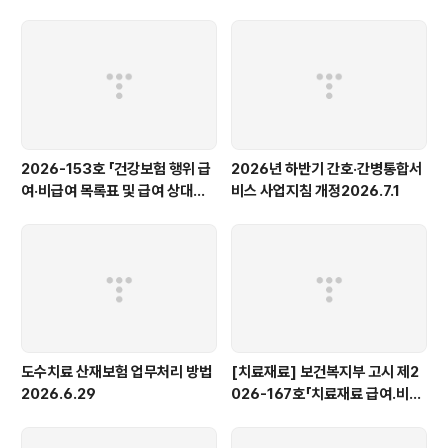
개정20260801
2026-153호 「건강보험 행위 급
2026년 하반기 간호·간병통합서
여·비급여 목록표 및 급여 상대가
비스 사업지침 개정2026.7.1
치점수」 일부개정20260731 부
터 시행
도수치료 산재보험 업무처리 방법
[치료재료] 보건복지부 고시 제2
2026.6.29
026-167호「치료재료 급여․비급
여 목록 및 급여상한금액표」 일부
개정20260801