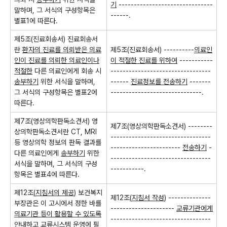
기
-------------------------------
말하며
,
그 서식의 구성항목은
------.
별표
1
에 따른다
.
제
5
조
(
진료회송서
)
진료회송서
란
환자의 진료를 의뢰받은 의료
제
5
조
(
진료회송서
) ----------
의료인
인이 진료를 의뢰한 의료인이나
이 적절한 진료를 위하여
-----------
적절한
다른 의료인에게 회송 시
---------------------------------
송부하기
위한 서식을 말하며
,
------
진료정보를 전송하기
-------
그 서식의 구성항목은 별표
2
에
------------------------------.
따른다
.
제
7
조
(
영상의학판독소견서
)
영
제
7
조
(
영상의학판독소견서
) --------
상의학판독소견서란
CT, MRI
---------------------------------
등 영상의학 정보의 판독 결과를
-----------------------
전송하기
-
다른 의료인에게
송부하기
위한
---------------------------------
서식을 말하며
,
그 서식의 구성
-----------.
항목은 별표
4
에 따른다
.
제
12
조
(
지침서의 제공
)
보건복지
제
12
조
(
지침서 작성
)
--------------
부장관은 이 고시에서 정한 바를
---------------------
교류기관에게
의료기관 등이 활용할 수 있도록
---------------------------------
안내하고 교류시스템 운영에 필