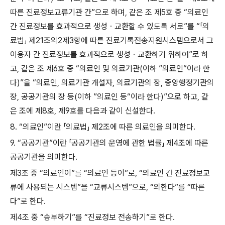
따른 진료정보교류기관 간
”
으로 하며
,
같은 조 제
5
호 중
“
의료인
간 진료정보를 효과적으로 생성ㆍ교환할 수 있도록 서로
”
를
“
「
의
료법
」
제
21
조의
2
제
3
항에 따른 진료기록전송지원시스템으로서 그
이용자 간 진료정보를 효과적으로 생성ㆍ교환하기 위하여
”
로 하
고
,
같은 조 제
6
호 중
“
의료인 및 의료기관
(
이하
”
의료인
“
이라 한
다
)”
을
“
의료인
,
의료기관 개설자
,
의료기관의 장
,
중앙행정기관의
장
,
공공기관의 장 등
(
이하
”
의료인 등
“
이라 한다
)”
으로 하고
,
같
은 조에 제
8
호
,
제
9
호를 다음과 같이 신설한다
.
8. “
의료인
”
이란
「
의료법
」
제
2
조에 따른 의료인을 의미한다
.
9. “
공공기관
”
이란
「
공공기관의 운영에 관한 법률
」
제
4
조에 따른
공공기관을 의미한다
.
제
3
조 중
“
의료인이
”
를
“
의료인 등이
”
로
, “
의료인 간 진료정보교
류에 사용되는 시스템
”
을
“
교류시스템
”
으로
, “
의한다
”
를
“
따른
다
”
로 한다
.
제
4
조 중
“
송부하기
”
를
“
진료정보 전송하기
”
로 한다
.